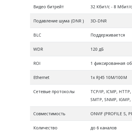
Видео битрейт
32 Кбит/с - 8 Mбит/
Подавление шума (DNR )
3D-DNR
BLC
Поддерживается
WDR
120 дБ
ROI
1 фиксированная об
Ethernet
1x RJ45 10M/100M
Сетевые протоколы
TCP/IP, ICMP, HTTP
SMTP, SNMP, IGMP, 8
Совместимость
ONVIF (PROFILE S, PR
Количество
до 6 каналов