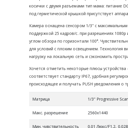
косички с двумя разъемами тип мама: питание DC
под герметической крышкой присутствует аппара
Камера оснащена сенсором 1/3" с максимальным 
поддержкой 25 кадров/с. при разрешениях 1080р
углом обзора по горизонтали 100°. Чувствительн
для условий с плохим освещением. Технология в
нагрузку на локальную сеть и сэкономить про
Хочется отметить некоторые плюсы устройства -
соответствует стандарту IP67, удобная регулир
происходящее и получать PUSH уведомления о т
Матрица
1/3" Progressive Sc
Макс. разрешение
2560x1440
Мин. чувствительность
0.01 Люкс/F1.2, 0.02