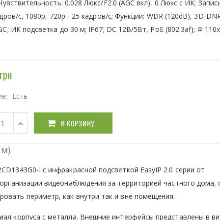
 Чувствительность: 0.028 Люкс/F2.0 (AGC вкл), 0 Люкс с ИК; Запис
адров/c, 1080р, 720р - 25 кадров/с; Функции: WDR (120dB), 3D-DNR
GC; ИК подсветка до 30 м; IP67; DC 12В/5Вт, PoE (802.3af); Ф 110
грн
ие:
Есть
В КОРЗИНУ
мм)
CD1343G0-I с инфракрасной подсветкой EasyIP 2.0 серии от
я организации видеонаблюдения за территорией частного дома,
овать периметр, как внутри так и вне помещения.
иал корпуса с металла. Внешние интерфейсы представлены в в