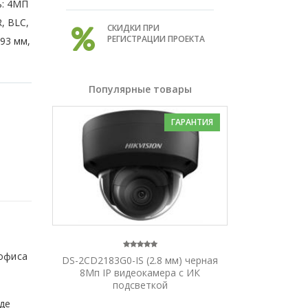
ь: 4МП
, BLC,
СКИДКИ ПРИ
РЕГИСТРАЦИИ ПРОЕКТА
х93 мм,
Популярные товары
ГАРАНТИЯ
 офиса
DS-2CD2183G0-IS (2.8 мм) черная
8Мп IP видеокамера с ИК
подсветкой
иде