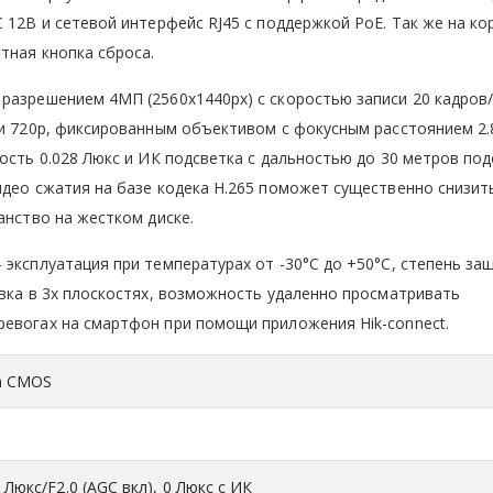
 12В и сетевой интерфейс RJ45 с поддержкой PoE. Так же на ко
тная кнопка сброса.
разрешением 4МП (2560x1440px) с скоростью записи 20 кадров/
 и 720р, фиксированным объективом с фокусным расстоянием 2.
ость 0.028 Люкс и ИК подсветка с дальностью до 30 метров по
идео сжатия на базе кодека Н.265 поможет существенно снизит
странство на жестком диске.
 эксплуатация при температурах от -30°C до +50°C, степень за
овка в 3х плоскостях, возможность удаленно просматривать
ревогах на смартфон при помощи приложения Hik-connect.
an CMOS
8 Люкс/F2.0 (AGC вкл), 0 Люкс с ИК