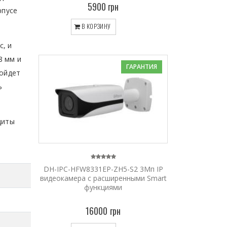
5900 грн
рпусе
В КОРЗИНУ
с, и
8 мм и
ГАРАНТИЯ
дойдет
ь
щиты
DH-IPC-HFW8331EP-ZH5-S2 3Мп IP
видеокамера с расширенными Smart
функциями
16000 грн