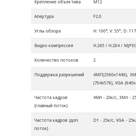
Крепление объектива
М12
Апертура
F2.0
Углы обзора
H: 100°; V: 55°; D: 11
Видео компрессия
H.265 / H.264 / MJPE
Количество потоков
2
Поддержка разрешений
4МП(2560х1440), 3MП
(704x576), VGA (640x
Частота кадров
4Мп - 20к/с, 3Мп - 25
(главный поток)
Частота кадров (доп.
D1 - 25к/c, VGA - 25к/
поток)