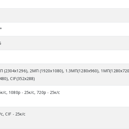
7°
G
 (2304x1296), 2МП (1920x1080), 1.3MП(1280x960), 1МП(1280x720
480), CIF(352x288)
к/с, 1080р - 25к/с, 720р - 25к/с
с, CIF - 25к/с