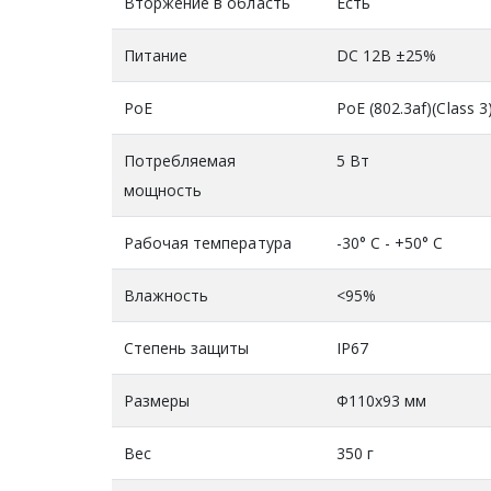
Вторжение в область
Есть
Питание
DC 12В ±25%
PoE
PoE (802.3af)(Class 3
Потребляемая
5 Вт
мощность
Рабочая температура
-30° C - +50° C
Влажность
<95%
Степень защиты
IP67
Размеры
Ф110х93 мм
Вес
350 г