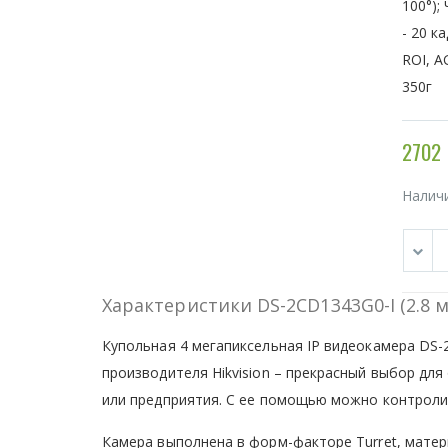
100°);
- 20 к
ROI, A
350г
2702 
Налич
Характеристики DS-2CD1343G0-I (2.8 
Купольная 4 мегапиксельная IP видеокамера DS-2
производителя Hikvision – прекрасный выбор дл
или предприятия. С ее помощью можно контролир
Камера выполнена в форм-факторе Turret, матер