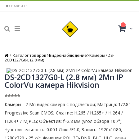
0
СРАВНИТЬ
Каталог товаров
Главная
Видеонаблюдение
Камеры
DS-
2CD1327G0-L (2.8 мм)
DS-2CD1327G0-L (2.8 мм) 2Мп IP
ColorVu камера Hikvision
Камеры - 2 Мп видеокамера с подсветкой; Матрица: 1/2.8"
Progressive Scan CMOS; Сжатие: Н.265 / Н.265+ / H.264 /
H.264+ / MJPEG; Объектив: f=2.8 мм (угол обзора 107°);
Чувствительность: 0.001 Люкс/F1.0; Запись: 1920x1080,
1280х720 - 25 к/с; Функции: ROI, 3D-DNR, BLC, HLC, день/