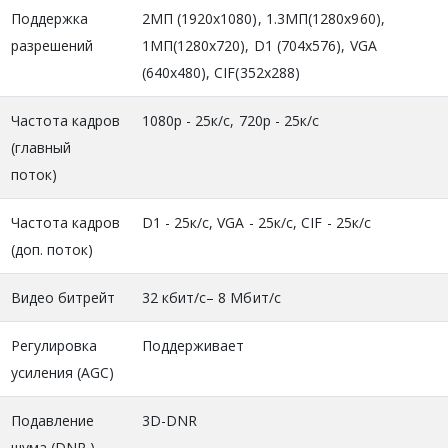
Поддержка
2МП (1920x1080), 1.3MП(1280x960),
разрешений
1МП(1280x720), D1 (704x576), VGA
(640x480), CIF(352x288)
Частота кадров
1080р - 25к/с, 720р - 25к/с
(главный
поток)
Частота кадров
D1 - 25к/c, VGA - 25к/с, CIF - 25к/с
(доп. поток)
Видео битрейт
32 кбит/с– 8 Мбит/с
Регулировка
Поддерживает
усиления (AGC)
Подавление
3D-DNR
шума (DNR )