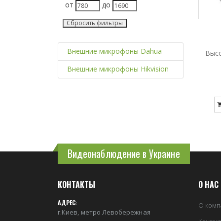
от
до
Сбросить фильтры
Внешние микрофоны Dahua
Выс
Внешние микрофоны Hikvision
Видеонаблюдение в Украине
КОНТАКТЫ
О НАС
АДРЕС:
О комп
г.Киев, метро Левобережная