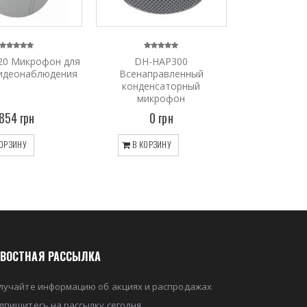
20 Микрофон для
DH-HAP300
идеонаблюдения
Всенаправленный
конденсаторный
микрофон
854 грн
0 грн
ОРЗИНУ
В КОРЗИНУ
ВОСТНАЯ РАССЫЛКА
лучайте информацию об акциях и распродажах
дпишитесь на рассылку сегодня