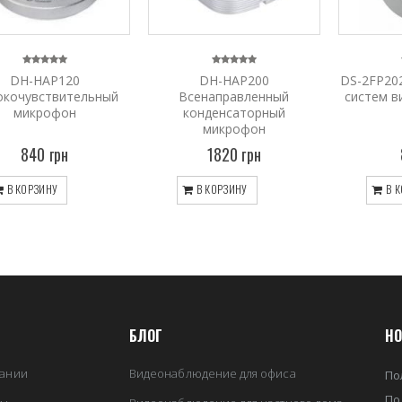
DH-HAP120
DH-HAP200
DS-2FP20
окочувствительный
Всенаправленный
систем в
микрофон
конденсаторный
микрофон
840 грн
1820 грн
В КОРЗИНУ
В КОРЗИНУ
В К
БЛОГ
НО
ании
Видеонаблюдение для офиса
По
По