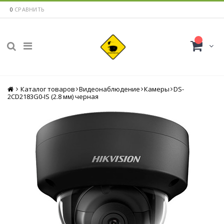
0
СРАВНИТЬ
Каталог товаров
Главная
Видеонаблюдение
Камеры
DS-
2CD2183G0-IS (2.8 мм) черная