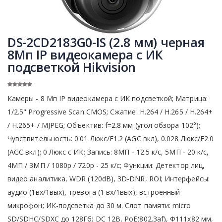
DS-2CD2183G0-IS (2.8 мм) черная
8Мп IP видеокамера с ИК
подсветкой Hikvision
Камеры - 8 Мп IP видеокамера с ИК подсветкой; Матрица:
1/2.5" Progressive Scan CMOS; Сжатие: H.264 / H.265 / H.264+
/ H.265+ / MJPEG; Объектив: f=2.8 мм (угол обзора 102°);
Чувствительность: 0.01 Люкс/F1.2 (AGC вкл), 0.028 Люкс/F2.0
(AGC вкл); 0 Люкс с ИК; Запись: 8МП - 12.5 к/с, 5МП - 20 к/с,
4МП / 3МП / 1080р / 720р - 25 к/с; Функции: Детектор лиц,
видео аналитика, WDR (120dB), 3D-DNR, ROI; Интерфейсы:
аудио (1вх/1вых), тревога (1 вх/1вых), встроенный
микрофон; ИК-подсветка до 30 м. Слот памяти: micro
SD/SDHC/SDXC до 128Гб; DC 12В, PoE(802.3af), Ф111х82 мм,