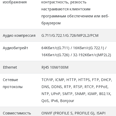
изображения
контрастность, резкость
настраиваются клиентским
программным обеспечением или веб-
браузером
Аудио компрессия
G.711/G.722.1/G.726/MP2L2/PCM
Аудиобитрейт
64Kбит/с(G.711) / 16Kбит/с(G.722.1) /
16Kбит/с(G.726) / 32-192Kбит/с(MP2L2)
Ethernet
RJ45 10M/100M
Сетевые
TCP/IP, ICMP, HTTP, HTTPS, FTP, DHCP,
протоколы
DNS, DDNS, RTP, RTSP, RTCP, PPPoE,
NTP, UPnP, SMTP, SNMP, IGMP, 802.1X,
QoS, IPv6, Bonjour
Совместимость
ONVIF (PROFILE S, PROFILE G), ISAPI