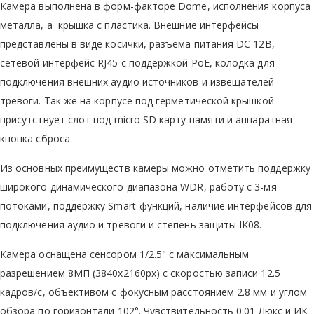
Камера выполнена в форм-факторе Dome, исполнения корпуса
металла, а крышка с пластика. Внешние интерфейсы
представлены в виде косички, разъема питания DC 12В,
сетевой интерфейс RJ45 с поддержкой PoE, колодка для
подключения внешних аудио источников и извещателей
тревоги. Так же на корпусе под герметической крышкой
присутствует слот под micro SD карту памяти и аппаратная
кнопка сброса.
Из основных преимуществ камеры можно отметить поддержку
широкого динамического диапазона WDR, работу с 3-мя
потоками, поддержку Smart-функций, наличие интерфейсов для
подключения аудио и тревоги и степень защиты IK08.
Камера оснащена сенсором 1/2.5" с максимальным
разрешением 8МП (3840x2160px) с скоростью записи 12.5
кадров/с, объективом с фокусным расстоянием 2.8 мм и углом
обзора по горизонтали 102°. Чувствительность 0.01 Люкс и ИК