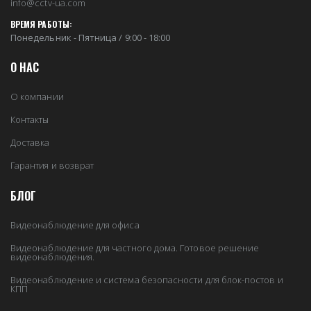
info@cctv-ua.com
ВРЕМЯ РАБОТЫ:
Понедельник - Пятница / 9:00 - 18:00
О НАС
О компании
Контакты
Доставка
Гарантия и возврат
БЛОГ
Видеонаблюдение для офиса
Видеонаблюдение для частного дома. Готовое решение
видеонаблюдения.
Видеонаблюдение и система безопасности для блок-постов и
КПП