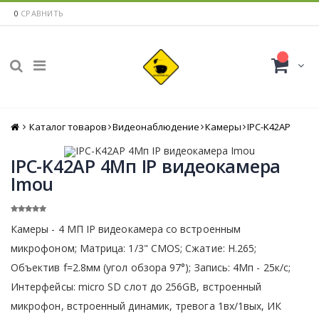
0
СРАВНИТЬ
Каталог товаров
Главная
Видеонаблюдение
Камеры
IPC-K42AP
IPC-K42AP 4Мп IP видеокамера
Imou
Камеры - 4 МП IP видеокамера со встроенным
микрофоном; Матрица: 1/3" CMOS; Сжатие: H.265;
Объектив f=2.8мм (угол обзора 97°); Запись: 4Мп - 25к/с;
Интерфейсы: micro SD слот до 256GB, встроенный
микрофон, встроенный динамик, тревога 1вх/1вых, ИК