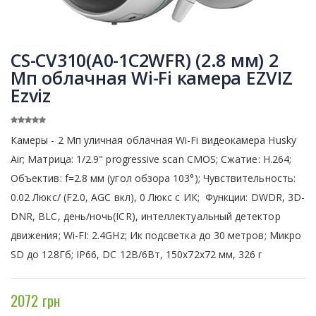
CS-CV310(A0-1C2WFR) (2.8 мм) 2
Мп облачная Wi-Fi камера EZVIZ
Ezviz
Камеры - 2 Мп уличная облачная Wi-Fi видеокамера Husky
Air; Матрица: 1/2.9" progressive scan CMOS; Сжатие: Н.264;
Объектив: f=2.8 мм (угол обзора 103°); Чувствительность:
0.02 Люкс/ (F2.0, AGC вкл), 0 Люкс с ИК; Функции: DWDR, 3D-
DNR, BLC, день/ночь(ICR), интеллектуальный детектор
движения; Wi-FI: 2.4GHz; Ик подсветка до 30 метров; Микро
SD до 128Гб; IP66, DC 12В/6Вт, 150x72х72 мм, 326 г
2072 грн