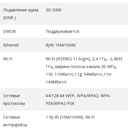
Подавление шума
3D DNR
(DNR )
DWDR
Поддерживается
Ethernet
RJ45 10M/100M
Wi-Fi
Wi-Fi (IEEE802.11 b/g/n), 2,4 ГГц - 2,4835
ГГц, ширина полосы канала 20 МГц,
11b: 11Mбит/с,11g: 54Mбит/с,11n:
144Mбит/с
Сетевые
64/128-bit WEP, WPA/WPA2, WPA-
протоколы
PSK/WPA2-PSK
Сетевые
1 RJ-45 (10М/100М), Wi-Fi
интерфейсы