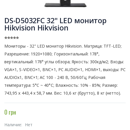
DS-D5032FC 32" LED монитор
Hikvision Hikvision
Мониторы - 32" LED монитор Hikvision. Матрица: TFT-LED;
Разрешение: 1920×1080; Горизонтальный: 178°,
вертикальный: 178° углы обзора; Яркость: 300кд/м2; Входы:
VGA×1, S-VIDEO×1, BNC×1, PC AUDIO×1, HDMI×1, выходы: PC
AUDIOx1, BNC×1; АС 100 - 240 В, 50/60Гц; Рабочая
температура: 5°C ~ 40°C; Влажность: 10% - 85%; Размер:
743,95 х 443,4 х 58,7 мм. Вес: 10,6 кг (брутто), 8 кг (нетто).
0 грн
Наличие:
Нет