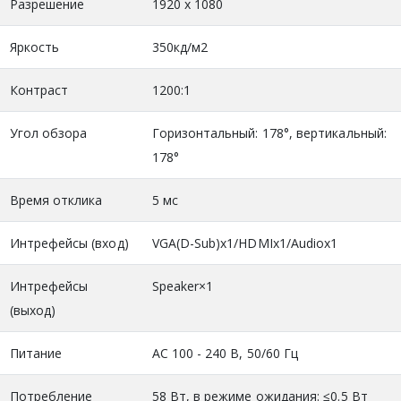
Разрешение
1920 x 1080
Яркость
350кд/м2
Контраст
1200:1
Угол обзора
Горизонтальный: 178°, вертикальный:
178°
Время отклика
5 мс
Интрефейсы (вход)
VGA(D-Sub)x1/HDMIx1/Audiox1
Интрефейсы
Speaker×1
(выход)
Питание
АС 100 - 240 В, 50/60 Гц
Потребление
58 Вт, в режиме ожидания: ≤0.5 Вт