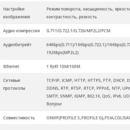
Настройки
Режим поворота, насыщенность, яркость
изображения
контрастность, резкость
Аудио компрессия
G.711/G.722.1/G.726/MP2L2/PCM
Аудиобитрейт
64Kbps(G.711)/16Kbps(G.722.1)/16Kbps(G.7
192Kbps(MP2L2)
Ethernet
1 RJ45 10M/100M
Сетевые
TCP/IP, ICMP, HTTP, HTTPS, FTP, DHCP, 
протоколы
DDNS, RTP, RTSP, RTCP, PPPoE, NTP, UPn
SMTP, SNMP, IGMP, 802.1X, QoS, IPv6, UD
Bonjour
Совместимость
ONVIF(PROFILE S,PROFILE G),PSIA,CGI,ISA