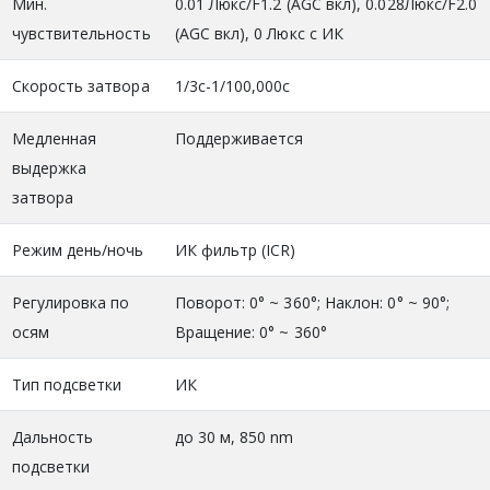
Мин.
0.01 Люкс/F1.2 (AGC вкл), 0.028Люкс/F2.0
чувствительность
(AGC вкл), 0 Люкс с ИК
Скорость затвора
1/3с-1/100,000с
Медленная
Поддерживается
выдержка
затвора
Режим день/ночь
ИК фильтр (ICR)
Регулировка по
Поворот: 0° ~ 360°; Наклон: 0° ~ 90°;
осям
Вращение: 0° ~ 360°
Тип подсветки
ИК
Дальность
до 30 м, 850 nm
подсветки