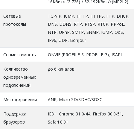
16Kбит/с(G.726) / 32-192Kбит/с(MP2L2)
Сетевые
TCP/IP, ICMP, HTTP, HTTPS, FTP, DHCP,
протоколы
DNS, DDNS, RTP, RTSP, RTCP, PPPoE,
NTP, UPnP, SMTP, SNMP, IGMP, QoS,
IPv6, UDP, Bonjour
Совместимость
ONVIF (PROFILE S, PROFILE G), ISAPI
Количество
до 6 каналов
одновременных
подключений
Метод хранения
ANR, Micro SD/SDHC/SDXC
Поддержка
IE8+, Chrome 31.0-44, Firefox 30.0-51,
браузеров
Safari 8.0+