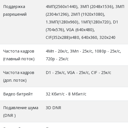
Поддержка
4МП(2560х1440), 3MП (2048x1536), 3MП
разрешений
(2304x1296), 2МП (1920x1080),
1.3MП(1280x960), 1МП(1280x720), D1
(704x576), VGA (640x480),
CIF(352x288)х480, 640х360, 320х240
Частота кадров
4Мп - 20к/с, 3Мп - 25к/с, 1080р - 25к/с,
(главный поток)
720р - 25к/с
Частота кадров
D1 - 25к/c, VGA - 25к/с, CIF - 25к/с
(доп. поток)
Видео битрейт
32 Кбит/с - 8 Mбит/с
Подавление шума
3D DNR
(DNR )