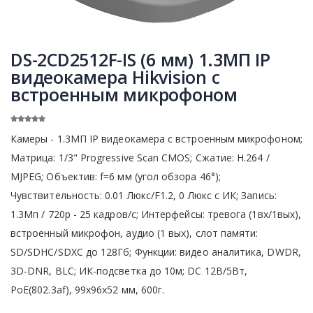
DS-2CD2512F-IS (6 мм) 1.3МП IP
видеокамера Hikvision с
встроенным микрофоном
Камеры - 1.3МП IP видеокамера с встроенным микрофоном;
Матрица: 1/3" Progressive Scan CMOS; Сжатие: H.264 /
MJPEG; Объектив: f=6 мм (угол обзора 46°);
Чувствительность: 0.01 Люкс/F1.2, 0 Люкс с ИК; Запись:
1.3Мп / 720р - 25 кадров/с; Интерфейсы: тревога (1вх/1вых),
встроенный микрофон, аудио (1 вых), cлот памяти:
SD/SDHC/SDXC до 128Гб; Функции: видео аналитика, DWDR,
3D-DNR, BLC; ИК-подсветка до 10м; DC 12В/5Вт,
PoE(802.3af), 99x96x52 мм, 600г.