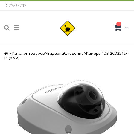
0
СРАВНИТЬ
Каталог товаров
Главная
Видеонаблюдение
Камеры
DS-2CD2512F-
IS (6 мм)