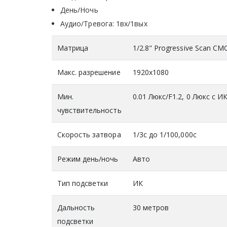
День/Ночь
Аудио/Тревога: 1вх/1вых
Матрица
1/2.8" Progressive Scan CM
Макс. разрешение
1920x1080
Мин.
0.01 Люкс/F1.2, 0 Люкс с И
чувствительность
Скорость затвора
1/3с до 1/100,000с
Режим день/ночь
Авто
Тип подсветки
ИК
Дальность
30 метров
подсветки