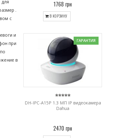
 для
1768 грн
азмер .
В КОРЗИНУ
вом с
в.
евоги и
ГАРАНТИЯ
фон при
 по
ржение в
DH-IPC-A15P 1.3 МП IP видеокамера
Dahua
2470 грн