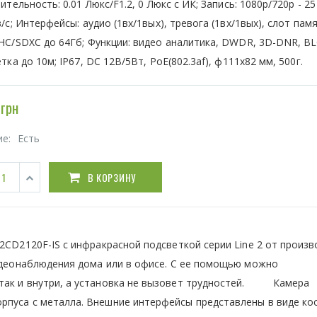
ительность: 0.01 Люкс/F1.2, 0 Люкс с ИК; Запись: 1080р/720р - 25
/с; Интерфейсы: аудио (1вх/1вых), тревога (1вх/1вых), cлот памя
C/SDXC до 64Гб; Функции: видео аналитика, DWDR, 3D-DNR, BL
тка до 10м; IP67, DC 12В/5Вт, PoE(802.3af), ф111x82 мм, 500г.
грн
ие:
Есть
В КОРЗИНУ
2CD2120F-IS с инфракрасной подсветкой серии Line 2 от произ
видеонаблюдения дома или в офисе. С ее помощью можно
 так и внутри, а установка не вызовет трудностей. Камера
рпуса с металла. Внешние интерфейсы представлены в виде кос