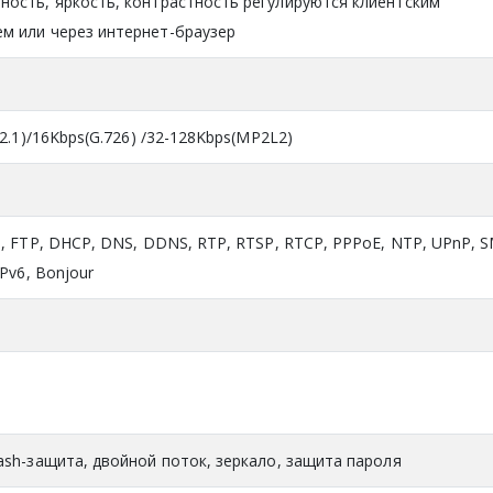
ость, яркость, контрастность регулируются клиентским
м или через интернет-браузер
22.1)/16Kbps(G.726) /32-128Kbps(MP2L2)
S, FTP, DHCP, DNS, DDNS, RTP, RTSP, RTCP, PPPoE, NTP, UPnP, 
Pv6, Bonjour
ash-защита, двойной поток, зеркало, защита пароля