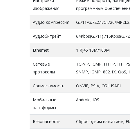
Настройки
Режим поворота, насыщенн
изображения
программным обеспечение
Аудио компрессия
G.711/G.722.1/G.726/MP2L2
Аудиобитрейт
64Kbps(G.711) /16Kbps(G.7
Ethernet
1 RJ45 10M/100M
Сетевые
TCP/IP, ICMP, HTTP, HTTP
протоколы
SNMP, IGMP, 802.1X, QoS, I
Совместимость
ONVIF, PSIA, CGI, ISAPI
Мобильные
Android, iOS
платформы
Безопасность
Сброс одним нажатием, Fl