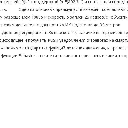
интерфейс RJ45 с поддержкой PoE(802.3af) и контактная колодка
йств. Одно из основных преимуществ камеры - компактный р
м разрешением 1080p и скоростью записи 25 кадров/с., объекти
5°, режим день/ночь с дальностью ИК подсветки до 30 метро
 удобная регулировка в 3х плоскостях, наличие интерфейсов тр
оисходящее и получать PUSH уведомления о тревогах на смарт
 помимо стандартных функций детекция движения, и тревога
функции Behavior аналитики, такие как пересечение линии, вто