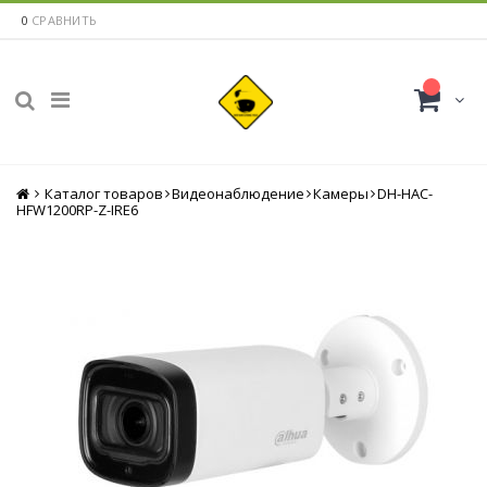
0
СРАВНИТЬ
Каталог товаров
Главная
Видеонаблюдение
Камеры
DH-HAC-
HFW1200RP-Z-IRE6