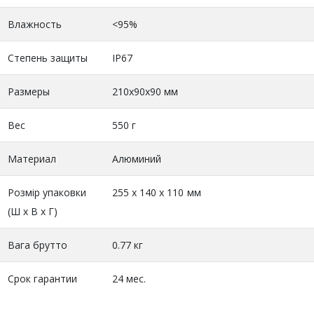
Влажность
<95%
Степень защиты
IP67
Размеры
210х90х90 мм
Вес
550 г
Материал
Алюминий
Розмір упаковки
255 x 140 x 110 мм
(Ш х В х Г)
Вага брутто
0.77 кг
Срок гарантии
24 мес.