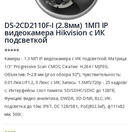
DS-2CD2110F-I (2.8мм) 1МП IP
видеокамера Hikvision с ИК
подсветкой
Камеры - 1.3 МП IP видеокамера с ИК подсветкой; Матрица:
1/3" Progressive Scan CMOS; Сжатие: H.264 / MJPEG;
Объектив: f=2.8 мм (угол обзора 92°); Чувствительность:
0.01 Люкс/F1.2, 0 Люкс с ИК; Запись: 1.3МП/720р - 25 кадров/
с; Интерфейсы: cлот памяти: SD/SDHC/SDXC до 128Гб;
Функции: видео аналитика, DWDR, 3D-DNR, BLC; ИК-
подсветка до 10м; IP67, DC 12В/5Вт, PoE(802.3af), ф111x82
мм, 500г.