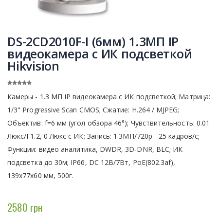
DS-2CD2010F-I (6мм) 1.3МП IP
видеокамера с ИК подсветкой
Hikvision
Камеры - 1.3 МП IP видеокамера с ИК подсветкой; Матрица:
1/3" Progressive Scan CMOS; Сжатие: H.264 / MJPEG;
Объектив: f=6 мм (угол обзора 46°); Чувствительность: 0.01
Люкс/F1.2, 0 Люкс с ИК; Запись: 1.3МП/720р - 25 кадров/с;
Функции: видео аналитика, DWDR, 3D-DNR, BLC; ИК
подсветка до 30м; IP66, DC 12В/7Вт, PoE(802.3af),
139х77х60 мм, 500г.
2580 грн