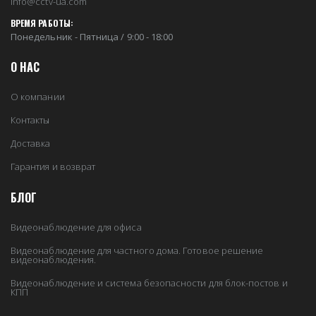
info@cctv-ua.com
ВРЕМЯ РАБОТЫ:
Понедельник - Пятница / 9:00 - 18:00
О НАС
О компании
Контакты
Доставка
Гарантия и возврат
БЛОГ
Видеонаблюдение для офиса
Видеонаблюдение для частного дома. Готовое решение
видеонаблюдения.
Видеонаблюдение и система безопасности для блок-постов и
КПП