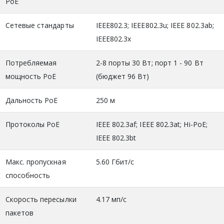
PoE
Сетевые стандарты
IEEE802.3; IEEE802.3u; IEEE 802.3ab;
IEEE802.3x
Потребляемая
2-8 порты 30 Вт; порт 1 - 90 Вт
мощность PoE
(бюджет 96 Вт)
Дальность PoE
250 м
Протоколы PoE
IEEE 802.3af; IEEE 802.3at; Hi-PoE;
IEEE 802.3bt
Макс. пропускная
5.60 Гбит/с
способность
Скорость пересылки
4.17 мп/с
пакетов