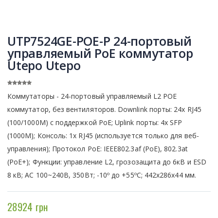
UTP7524GE-POE-P 24-портовый
управляемый PoE коммутатор
Utepo Utepo
Коммутаторы - 24-портовый управляемый L2 POE
коммутатор, без вентиляторов. Downlink порты: 24x RJ45
(100/1000M) с поддержкой PoE; Uplink порты: 4x SFP
(1000M); Консоль: 1x RJ45 (используется только для веб-
управления); Протокол PoE: IEEE802.3af (PoE), 802.3at
(PoE+); Функции: управление L2, грозозащита до 6кВ и ESD
8 кВ; AC 100~240В, 350Вт; -10º до +55ºC; 442х286х44 мм.
28924 грн