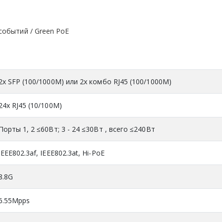
событий / Green PoE
2x SFP (100/1000M) или 2x комбо RJ45 (100/1000M)
24x RJ45 (10/100M)
Порты 1, 2 ≤60Вт; 3 - 24 ≤30Вт , всего ≤240Вт
IEEE802.3af, IEEE802.3at, Hi-PoE
8.8G
6.55Mpps