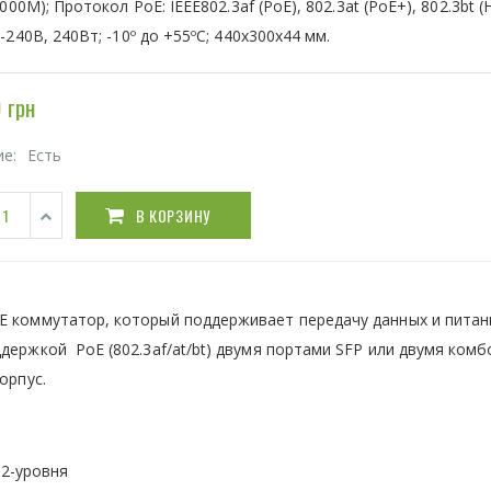
1000M); Протокол PoE: IEEE802.3af (PoE), 802.3at (PoE+), 802.3bt (H
-240В, 240Вт; -10º до +55ºC; 440x300x44 мм.
 грн
ие:
Есть
В КОРЗИНУ
E коммутатор, который поддерживает передачу данных и питан
держкой PoE (802.3af/at/bt) двумя портами SFP или двумя комбо
орпус.
2-уровня