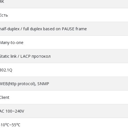
4K
Есть
half-duplex / full duplex based on PAUSE frame
Many-to-one
Static link / LACP протокол
802.1Q
WEB(http protocol), SNMP
Client
AC 100~240V
-10℃~55℃