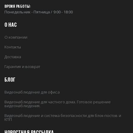
ВРЕМЯ РАБОТЫ:
Понедельник - Пятница / 9:00 - 18:00
О НАС
О компании
Контакты
Доставка
Гарантия и возврат
БЛОГ
Видеонаблюдение для офиса
Видеонаблюдение для частного дома. Готовое решение
видеонаблюдения.
Видеонаблюдение и система безопасности для блок-постов и
КПП
НОВОСТНАЯ РАССЫЛКА