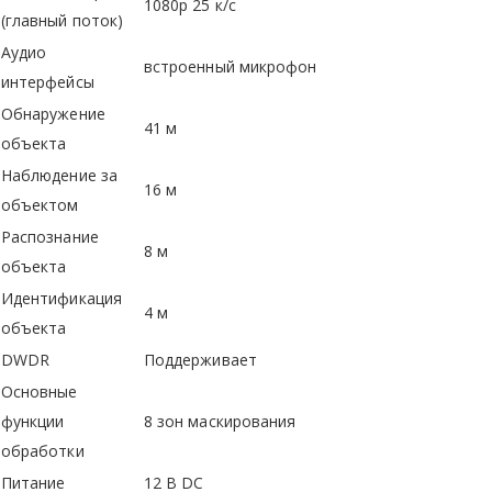
1080p 25 к/с
(главный поток)
Аудио
встроенный микрофон
интерфейсы
Обнаружение
41 м
объекта
Наблюдение за
16 м
объектом
Распознание
8 м
объекта
Идентификация
4 м
объекта
DWDR
Поддерживает
Основные
функции
8 зон маскирования
обработки
Питание
12 В DC