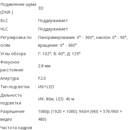
Подавление шума
3D
(DNR )
BLC
Поддерживает
HLC
Поддерживает
Регулировка по
Панорамирование: 0° - 360°, наклон: 0° - 90°,
осям
вращение: 0° - 360°
Углы обзора
Г: 102°; В: 60°; Д: 129°
Фокусное
2.8 мм
расстояние
Апертура
F2.0
Тип подсветки
ИК+LED
Дальность
ИК: 80м; LED: 40 м
подсветки
Разрешение
1080p (1920 × 1080); 960H (960 × 576/960 ×
видео
480)
Частота кадров