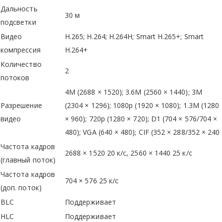
Дальность
30 м
подсветки
Видео
H.265; H.264; H.264H; Smart H.265+; Smart
компрессия
H.264+
Количество
2
потоков
4M (2688 × 1520); 3.6M (2560 × 1440); 3M
Разрешение
(2304 × 1296); 1080p (1920 × 1080); 1.3M (1280
видео
× 960); 720p (1280 × 720); D1 (704 × 576/704 ×
480); VGA (640 × 480); CIF (352 × 288/352 × 240
Частота кадров
2688 × 1520 20 к/с, 2560 × 1440 25 к/с
(главный поток)
Частота кадров
704 × 576 25 к/с
(доп. поток)
BLC
Поддерживает
HLC
Поддерживает