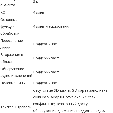
8 м
объекта
ROI
4 зоны
Основные
функции
4 зоны маскирования
обработки
Пересечение
Поддерживает
линии
Вторжение в
Поддерживает
область
Обнаружение
Поддерживает
аудио исключений
Целевые типы
Поддерживает
отсутствие SD-карты; SD-карта заполнена;
ошибка SD-карты; отключение сети;
конфликт IP; незаконный доступ;
Триггеры тревоги
обнаружение движения; подделка видео;