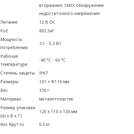
вторжение; SMD; обнаружение
недостаточного напряжения
Питание
12 В DC
PoE
802.3af
Мощность
2.1 - 5.2 Вт
потребления
Рабочая
-40 °C - 60 °C
температура
Степень защиты
IP67
Размеры
101 × Φ110 мм
Вес
370 г
Материал
металл+пластик
Размер упаковки
120 x 110 x 120 мм
(Ш х В х Г)
Вес брутто
0.5 кг