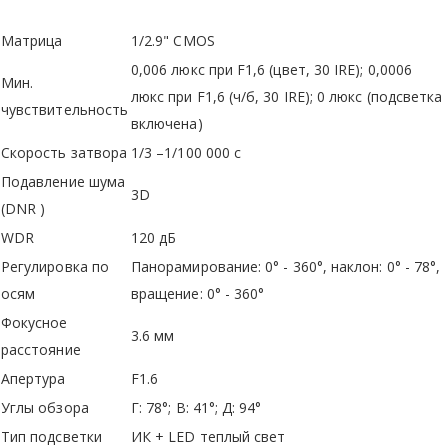
Матрица
1/2.9" CMOS
0,006 люкс при F1,6 (цвет, 30 IRE); 0,0006
Мин.
люкс при F1,6 (ч/б, 30 IRE); 0 люкс (подсветка
чувствительность
включена)
Скорость затвора
1/3 –1/100 000 с
Подавление шума
3D
(DNR )
WDR
120 дБ
Регулировка по
Панорамирование: 0° - 360°, наклон: 0° - 78°,
осям
вращение: 0° - 360°
Фокусное
3.6 мм
расстояние
Апертура
F1.6
Углы обзора
Г: 78°; В: 41°; Д: 94°
Тип подсветки
ИК + LED теплый свет