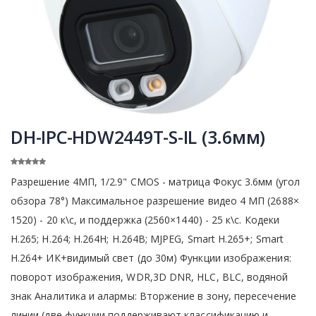
DH-IPC-HDW2449T-S-IL (3.6мм)
Разрешение 4МП, 1/2.9" CMOS - матрица Фокус 3.6мм (угол
обзора 78°) Максимальное разрешение видео 4 МП (2688×
1520) - 20 к\с, и поддержка (2560×1440) - 25 к\с. Кодеки
H.265; H.264; H.264H; H.264B; MJPEG, Smart H.265+; Smart
H.264+ ИК+видимый свет (до 30м) Функции изображения:
поворот изображения, WDR,3D DNR, HLC, BLC, водяной
знак Аналитика и алармы: Вторжение в зону, пересечение
линии (две функции поддерживают классификацию и