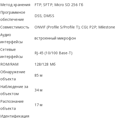
Метод хранения
FTP; SFTP; Micro SD 256 Гб
Программное
DSS; DMSS
обеспечение
Совместимость
ONVIF (Profile S/Profile T); CGI; P2P; Milestone
Аудио
встроенный микрофон
интерфейсы
Сетевые
RJ-45 (10/100 Base-T)
интерфейсы
ROM/RAM
128/128 Мб
Обнаружение
85 м
объекта
Наблюдение за
34 м
объектом
Распознание
17 м
объекта
Идентификация