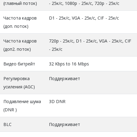
(главный поток)
- 25к/с, 1080р - 25к/с, 720р - 25к/с
Частота кадров
D1 - 25к/c, VGA - 25к/с, CIF - 25к/с
(доп. поток)
Частота кадров
720р - 25к/с, D1 - 25к/c, VGA - 25к/с, CIF
(доп2. поток)
- 25к/с
Видео битрейт
32 Kbps to 16 Mbps
Регулировка
Поддерживает
усиления (AGC)
Подавление шума
3D DNR
(DNR )
BLC
Поддерживает