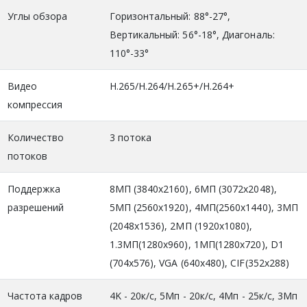
Углы обзора
Горизонтальный: 88°-27°,
Вертикальный: 56°-18°, Диагональ:
110°-33°
Видео
H.265/H.264/H.265+/H.264+
компрессия
Количество
3 потока
потоков
Поддержка
8МП (3840x2160), 6MП (3072x2048),
разрешений
5MП (2560x1920), 4МП(2560х1440), 3MП
(2048x1536), 2МП (1920x1080),
1.3MП(1280x960), 1МП(1280x720), D1
(704x576), VGA (640x480), CIF(352x288)
Частота кадров
4K - 20к/с, 5Мп - 20к/с, 4Мп - 25к/с, 3Мп