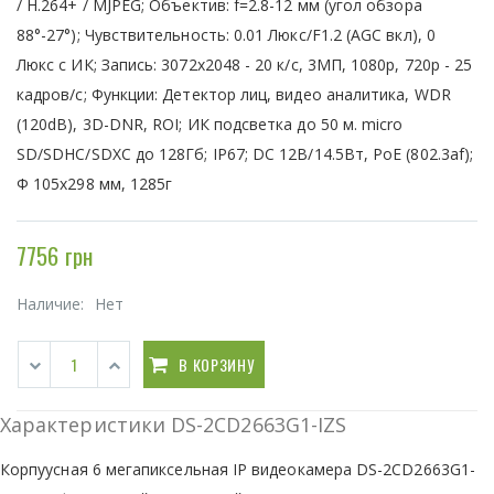
/ H.264+ / MJPEG; Объектив: f=2.8-12 мм (угол обзора
88°-27°); Чувствительность: 0.01 Люкс/F1.2 (AGC вкл), 0
Люкс с ИК; Запись: 3072x2048 - 20 к/с, 3МП, 1080р, 720р - 25
кадров/с; Функции: Детектор лиц, видео аналитика, WDR
(120dB), 3D-DNR, ROI; ИК подсветка до 50 м. micro
SD/SDHC/SDXC до 128Гб; IP67; DC 12В/14.5Вт, PoE (802.3af);
Ф 105х298 мм, 1285г
7756 грн
Наличие:
Нет
В КОРЗИНУ
Характеристики DS-2CD2663G1-IZS
Корпуусная 6 мегапиксельная IP видеокамера DS-2CD2663G1-