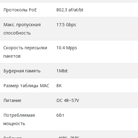
Протоколы PoE
802.3 af/at/bt
Макс. пропускная
17.5 Gbps
способность
Скорость пересылки
10.4 Mpps
пакетов
Буферная память
1Mbit
Размер таблицы MAC
8K
Питание
DC 48~57V
Потребляемая
6Вт
мощность