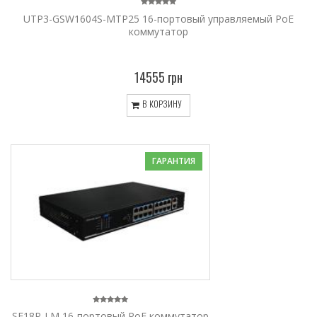
UTP3-GSW1604S-MTP25 16-портовый управляемый PoE
коммутатор
14555 грн
В КОРЗИНУ
ГАРАНТИЯ
SF18P-LM 16-портовый PoE коммутатор