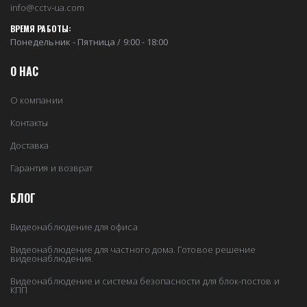
info@cctv-ua.com
ВРЕМЯ РАБОТЫ:
Понедельник - Пятница / 9:00 - 18:00
О НАС
О компании
Контакты
Доставка
Гарантия и возврат
БЛОГ
Видеонаблюдение для офиса
Видеонаблюдение для частного дома. Готовое решение
видеонаблюдения.
Видеонаблюдение и система безопасности для блок-постов и
КПП