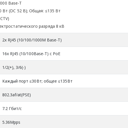
1000 Base-T
 Вт (DC 52 В); Общая: ≤135 Вт
CCTV)
ектростатического разряда 8 кВ
2х RJ45 (10/100/1000M Base-T)
16x RJ45 (10/100Base-T) c PoE
1/2(+), 3/6(-)
Каждый порт ≤30Вт; общее ≤135Вт
802.3af/at(PSE)
7.2 Гбит/с
5.36Mpps