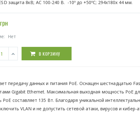
ESD защита 8кВ; AC 100-240 В. -10º до +50ºC; 294х180х 44 мм.
грн
ие:
Нет
В КОРЗИНУ
ает передачу данных и питания PoE. Оснащен шестнадцатью Fas
ртами Gigabit Ethernet. Максимальная выходная мощность PoE д
 PoE составляет 135 Вт. Благодаря уникальной интеллектуаль
ключить VLAN и не допустить сетевой атаки, вирусов и кибер-а