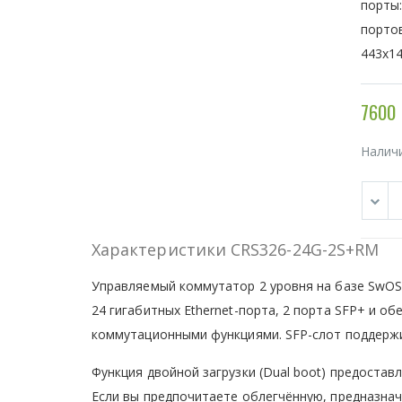
порты:
портов
443x14
7600 
Налич
Характеристики CRS326-24G-2S+RM
Управляемый коммутатор 2 уровня на базе SwOS
24 гигабитных Ethernet-порта, 2 порта SFP+ и о
коммутационными функциями. SFP-слот поддержива
Функция двойной загрузки (Dual boot) предоста
Если вы предпочитаете облегчённую, предназна