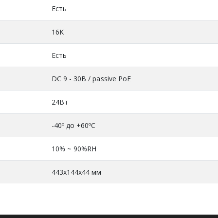
Есть
16K
Есть
DC 9 - 30В / passive PoE
24Вт
-40º до +60ºC
10% ~ 90%RH
443x144x44 мм