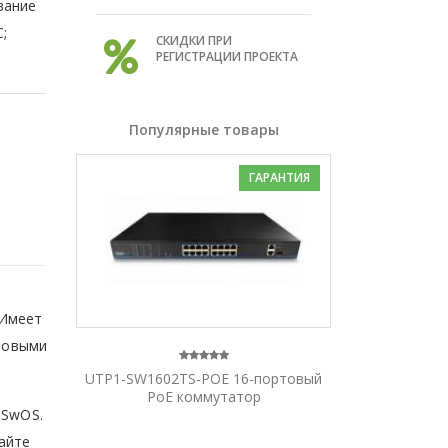
вание
;
СКИДКИ ПРИ
РЕГИСТРАЦИИ ПРОЕКТА
Популярные товары
ГАРАНТИЯ
 Имеет
 новыми
UTP1-SW1602TS-POE 16-портовый
PoE коммутатор
 SwOS.
айте