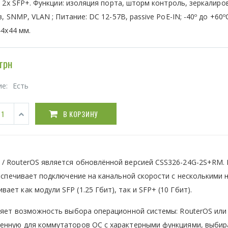
 2x SFP+. Функции: изоляция порта, шторм контроль, зеркалиро
, SNMP, VLAN ; Питание: DC 12-57В, passive PoE-IN; -40º до +60ºC
4x44 мм.
грн
ие:
Есть
В КОРЗИНУ
 / RouterOS является обновлённой версией CSS326-24G-2S+RM.
беспечивает подключение на канальной скорости с несколькими
ет как модули SFP (1.25 Гбит), так и SFP+ (10 Гбит).
вляет возможность выбора операционной системы: RouterOS или
ченную для коммутаторов ОС с характерными функциями, выбир