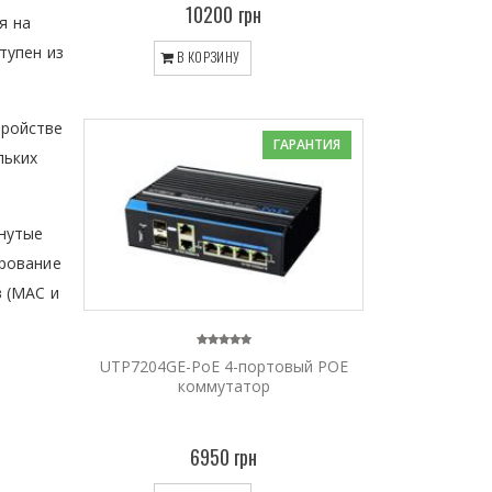
10200 грн
я на
тупен из
В КОРЗИНУ
тройстве
ГАРАНТИЯ
льких
нутые
ирование
 (MAC и
UTP7204GE-PoE 4-портовый POE
коммутатор
6950 грн