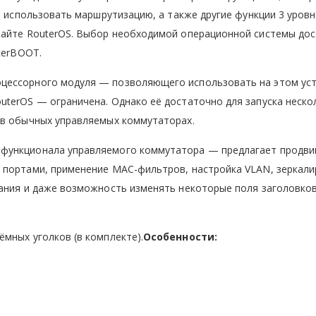
е использовать маршрутизацию, а также другие функции 3 уровн
жайте RouterOS. Выбор необходимой операционной системы дос
terBOOT.
цессорного модуля — позволяющего использовать на этом ус
terOS — ограничена. Однако её достаточно для запуска неско
 в обычных управляемых коммутаторах.
функционала управляемого коммутатора — предлагает продви
 портами, применение MAC-фильтров, настройка VLAN, зеркал
кания и даже возможность изменять некоторые поля заголовков
мных уголков (в комплекте).
Особенности: