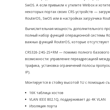
SwOS. А если привыкли к утилите Winbox и хотит
некоторых портах своих CRS-устройств — загру
RouterOS, SwOS или в настройках загрузчика Rou
Вычислительная мощность дополнительного про
полный набор функций операционной системы Rou
важных функций RouterOS, которые отсутствуют
CRS326-24G-2S+RM — помимо полного базового 
возможности: управление переадресацией между
трафика, установка ограничений полосы пропус
IP).
Монтируется в стойку высотой 1U с помощью съё
16K таблица хостов
VLAN IEEE 802.1Q, поддерживает до 4K VLAN
Изоляция порта