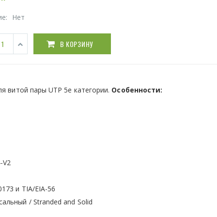
ие:
Нет
В КОРЗИНУ
ля витой пары UTP 5е категории.
Особенности:
-V2
173 и TIA/EIA-56
льный / Stranded and Solid