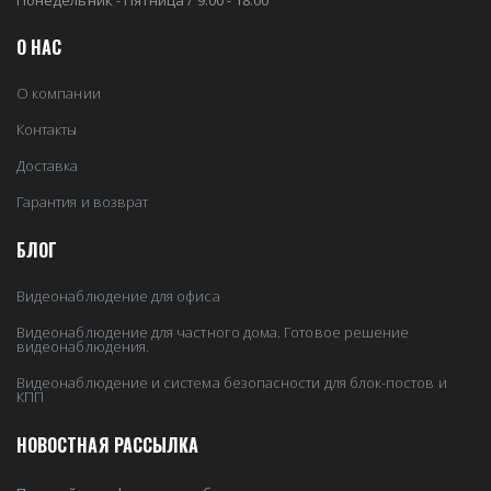
Понедельник - Пятница / 9:00 - 18:00
О НАС
О компании
Контакты
Доставка
Гарантия и возврат
БЛОГ
Видеонаблюдение для офиса
Видеонаблюдение для частного дома. Готовое решение
видеонаблюдения.
Видеонаблюдение и система безопасности для блок-постов и
КПП
НОВОСТНАЯ РАССЫЛКА