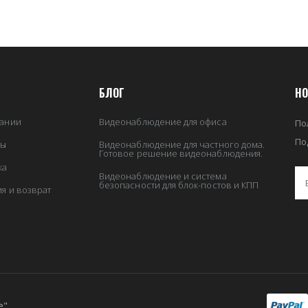
БЛОГ
НО
ании
Видеонаблюдение для офиса
По
По
ты
Видеонаблюдение для частного дома.
Готовое решение видеонаблюдения.
ка
Видеонаблюдение и система
безопасности для блок-постов и КПП
ия и возврат
е"