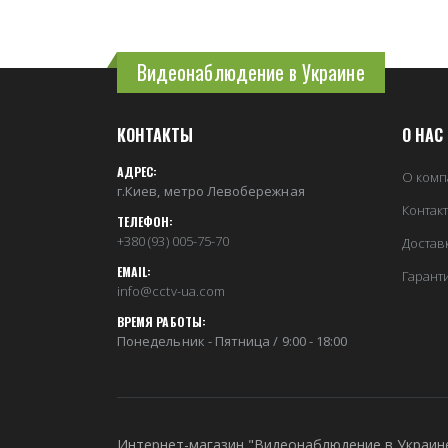
Видеонаблюдение в Украине
КОНТАКТЫ
О НАС
АДРЕС:
О комп
г.Киев, метро Левобережная
Контак
ТЕЛЕФОН:
+380 (93) 005-75-70
Достав
EMAIL:
Гарант
info@cctv-ua.com
ВРЕМЯ РАБОТЫ:
Понедельник - Пятница / 9:00 - 18:00
Интернет-магазин "Видеонаблюдение в Украин