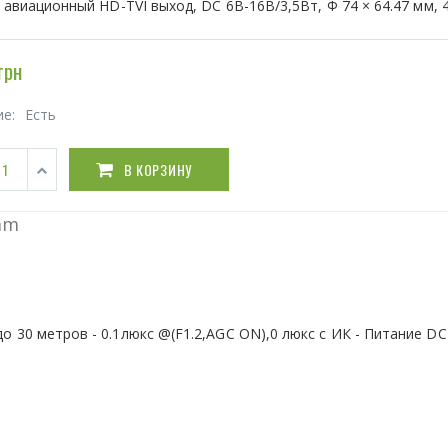
1 авиационный HD-TVI выход, DC 6В-16В/3,5Вт, Ф 74 × 64.47 мм, 4
грн
ие:
Есть
В КОРЗИНУ
mm
до 30 метров - 0.1люкс @(F1.2,AGC ON),0 люкс с ИК - Питание DC