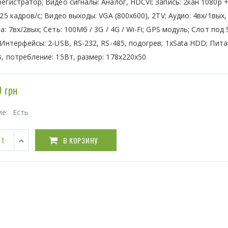
егистратор; Видео сигналы: Аналог, HDCVI; Запись: 2кан 1080р +
 25 кадров/с; Видео выходы: VGA (800x600), 2TV; Аудио: 4вх/1вых,
а: 7вх/2вых; Сеть: 100Мб / 3G / 4G / Wi-Fi; GPS модуль; Слот под
 Интерфейсы: 2-USB, RS-232, RS-485, подогрев; 1xSata HDD; Пита
, потребление: 15Вт, размер: 178х220х50
 грн
ие:
Есть
В КОРЗИНУ