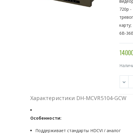
видеор
720р -
тревог
карту;
6В-36В
14000
Налич
Характеристики DH-MCVR5104-GCW
Особенности:
Поддерживает стандарты HDCVI / аналог