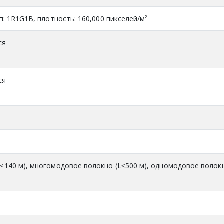
ип: 1R1G1B, плотность: 160,000 пикселей/м²
ся
ся
L≤140 м), многомодовое волокно (L≤500 м), одномодовое волок