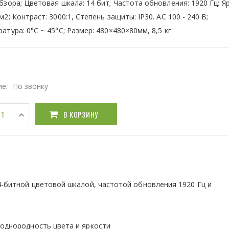
бзора; Цветовая шкала: 14 бит; Частота обновления: 1920 Гц; Я
м2; Контраст: 3000:1, Степень защиты: IP30. АС 100 - 240 В;
атура: 0°C ~ 45°C; Размер: 480×480×80мм, 8,5 кг
ие:
По звонку
В КОРЗИНУ
4-битной цветовой шкалой, частотой обновления 1920 Гц и
однородность цвета и яркости