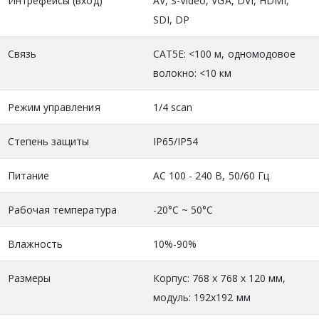
Интрефейсы (вход)
AV, S-Video, VGA, DVI, HDMI,
SDI, DP
Связь
CAT5E: <100 м, одномодовое
волокно: <10 км
Режим управления
1/4 scan
Степень защиты
IP65/IP54
Питание
АС 100 - 240 В, 50/60 Гц
Рабочая температура
-20°C ~ 50°C
Влажность
10%-90%
Размеры
Корпус: 768 х 768 х 120 мм,
модуль: 192x192 мм