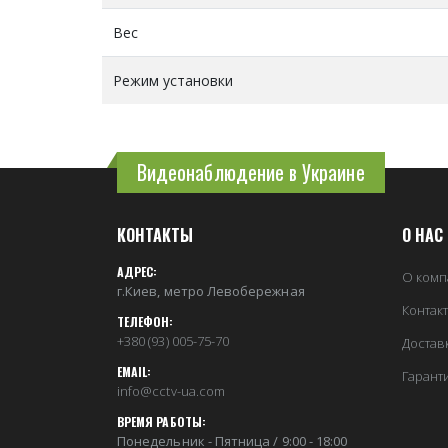
Вес
Режим установки
Видеонаблюдение в Украине
КОНТАКТЫ
О НАС
АДРЕС:
О комп
г.Киев, метро Левобережная
Контак
ТЕЛЕФОН:
+380 (93) 005-75-70
Достав
EMAIL:
Гарант
info@cctv-ua.com
ВРЕМЯ РАБОТЫ:
Понедельник - Пятница / 9:00 - 18:00