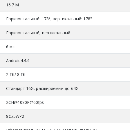
16.7 М
Горизонтальный: 178°, вертикальный: 178°
Горизонтальный, вертикальный
6 мс
Android4.4.4
2 Гб/ 8 Гб
Стандарт 16G, расширяемый до 64G
2CH@1080P@60fps
8Ω/5W×2