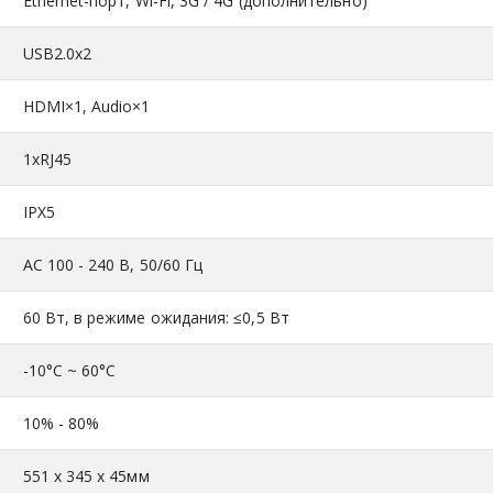
Ethernet-порт, Wi-Fi, 3G / 4G (дополнительно)
USB2.0x2
HDMI×1, Audio×1
1xRJ45
IPX5
АС 100 - 240 В, 50/60 Гц
60 Вт, в режиме ожидания: ≤0,5 Вт
-10°C ~ 60°C
10% - 80%
551 х 345 х 45мм