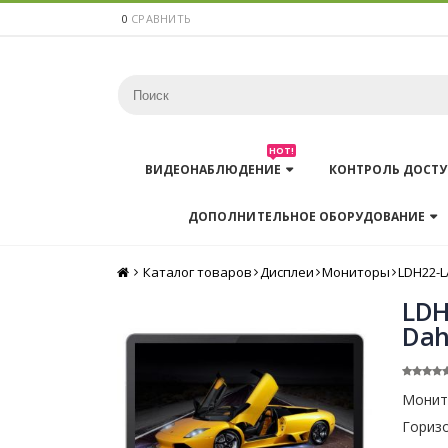
0
СРАВНИТЬ
HOT!
ВИДЕОНАБЛЮДЕНИЕ
КОНТРОЛЬ ДОСТУ
ДОПОЛНИТЕЛЬНОЕ ОБОРУДОВАНИЕ
Каталог товаров
Главная
Дисплеи
Мониторы
LDH22-L
LDH
Dah
Монито
Горизо