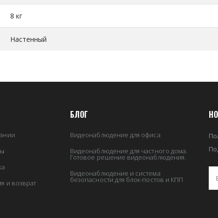
8 кг
Настенный
БЛОГ
НО
ании
Видеонаблюдение для офиса
По
По
ты
Видеонаблюдение для частного дома.
Готовое решение видеонаблюдения.
ка
Видеонаблюдение и система
безопасности для блок-постов и КПП
ия и возврат