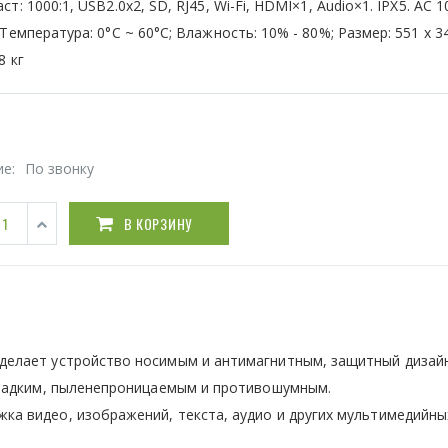
ст: 1000:1, USB2.0x2, SD, RJ45, Wi-Fi, HDMI×1, Audio×1. IPX5. АС 1
 Температура: 0°C ~ 60°C; Влажность: 10% - 80%; Размер: 551 х 3
8 кг
ие:
По звонку
В КОРЗИНУ
делает устройство носимым и антимагнитным, защитный дизай
 гладким, пыленепроницаемым и противошумным.
ка видео, изображений, текста, аудио и других мультимедийны