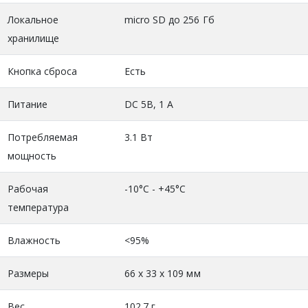
Локальное
micro SD до 256 Гб
хранилище
Кнопка сброса
Есть
Питание
DC 5В, 1 А
Потребляемая
3.1 Вт
мощность
Рабочая
-10°C - +45°C
температура
Влажность
<95%
Размеры
66 х 33 х 109 мм
Вес
102.7 г