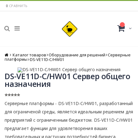
0
СРАВНИТЬ
Каталог товаров
Главная
Оборудование для решений
Серверные
платформы
DS-VE11D-C/HW01
DS-VE11D-C/HW01 Сервер общего
назначения
Серверные платформы - DS-VE11D-C/HW01, разработанный
для ограниченой среды, является идеальным решением для
предприятий с ограниченным бюджетом. DS-VE11D-C/HW01
предлагает функции для удовлетворения ваших
требовательных и растущих потребностей бизнеса.