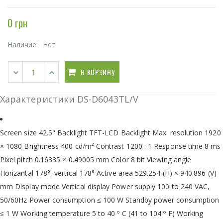
0 грн
Наличие:
Нет
В КОРЗИНУ
Характеристики DS-D6043TL/V
Screen size 42.5" Backlight TFT-LCD Backlight Max. resolution 1920
× 1080 Brightness 400 cd/m² Contrast 1200 : 1 Response time 8 ms
Pixel pitch 0.16335 × 0.49005 mm Color 8 bit Viewing angle
Horizantal 178°, vertical 178° Active area 529.254 (H) × 940.896 (V)
mm Display mode Vertical display Power supply 100 to 240 VAC,
50/60Hz Power consumption ≤ 100 W Standby power consumption
≤ 1 W Working temperature 5 to 40 º C (41 to 104 º F) Working