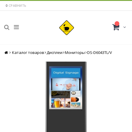
0
СРАВНИТЬ
Каталог товаров
Главная
Дисплеи
Мониторы
DS-D6043TL/V