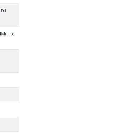
 D1
Мп lite