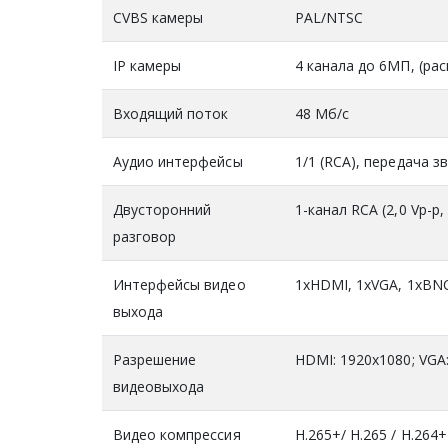
CVBS камеры
PAL/NTSC
IP камеры
4 канала до 6МП, (ра
Входящий поток
48 Мб/с
Аудио интерфейсы
1/1 (RCA), передача з
Двусторонний
1-канал RCA (2,0 Vp-p,
разговор
Интерфейсы видео
1хHDMI, 1хVGA, 1хBN
выхода
Разрешение
HDMI: 1920x1080; VGA
видеовыхода
Видео компрессия
H.265+/ H.265 / H.264+