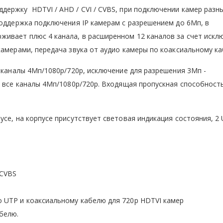
ержку HDTVI / AHD / CVI / CVBS, при подключении камер разн
Поддержка подключения IP камерам с разрешением до 6Мп, в
ивает плюс 4 канала, в расширенном 12 каналов за счет искл
камерами, передача звука от аудио камеры по коаксиальному ка
е каналы 4Мп/1080p/720p, исключение для разрешения 3Мп -
I все каналы 4Мп/1080p/720p. Входящая пропускная способность
се, на корпусе присутствует световая индикация состояния, 2
 CVBS
о UTP и коаксиальному кабелю для 720p HDTVI камер
белю.