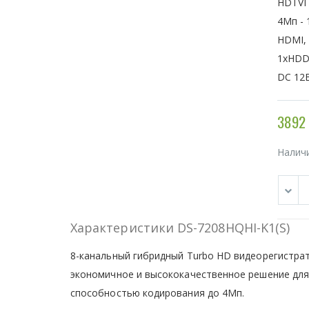
HDTVI 
4Мп - 
HDMI, 
1хHDD,
DC 12В
3892 
Налич
Характеристики DS-7208HQHI-K1(S)
8-канальный гибридный Turbo HD видеорегистрато
экономичное и высококачественное решение для 
способностью кодирования до 4Мп.