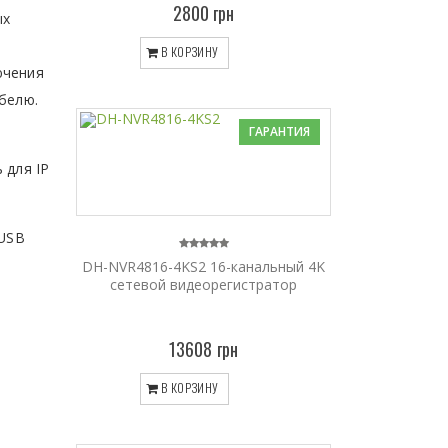
2800 грн
ых
В КОРЗИНУ
ючения
белю.
ГАРАНТИЯ
 для IP
 USB
DH-NVR4816-4KS2 16-канальный 4K
сетевой видеорегистратор
13608 грн
В КОРЗИНУ