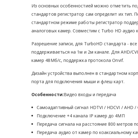
Из основных особенностией можно отметить подд
стандартов регистратор сам определит их тип. 
стандартном режиме работы регистратор поддерж
аналоговых камер. Совместим с Turbo HD аудио 
Разрешение записи, для TurboHD стандарта - вс
поддерживаеться на 1м и 2м канале. Для AHD/CV
камер 48Мб/с, поддержка протокола Onvif.
Дизайн устройства выполнен в стандартном корпу
порта для подключения мыши и флеш карт.
Особенности:
Видео входы и передача
Самоадаптивный сигнал HDTVI / HDCVI / AHD /
Подключение +4 канала IP камер до 4МП
Передача сигнала на расстояние 800 метров п
Передача аудио от камер по коаксиальному ка