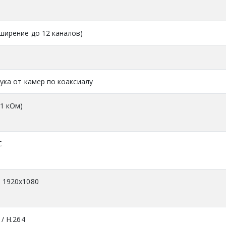
сширение до 12 каналов)
вука от камер по коаксиалу
 1 кОм)
C
: 1920x1080
 / H.264