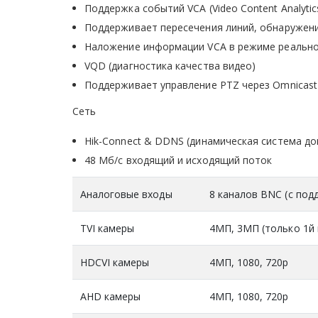
Поддержка событий VCA (Video Content Analyti
Поддерживает пересечения линий, обнаружен
Наложение информации VCA в режиме реально
VQD (диагностика качества видео)
Поддерживает управление PTZ через Omnicast
Сеть
Hik-Connect & DDNS (динамическая система д
48 Мб/с входящий и исходящий поток
Аналоговые входы
8 каналов BNC (с под
TVI камеры
4МП, 3МП (только 1й и
HDCVI камеры
4МП, 1080, 720p
AHD камеры
4МП, 1080, 720p