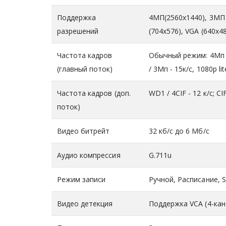
Поддержка
4МП(2560х1440), 3MП 
разрешений
(704x576), VGA (640x48
Частота кадров
Обычный режим: 4Мп lit
(главный поток)
/ 3Мп - 15к/с, 1080p lit
Частота кадров (доп.
WD1 / 4CIF - 12 к/с; CIF
поток)
Видео битрейт
32 кб/с до 6 Мб/с
Аудио компрессия
G.711u
Режим записи
Ручной, Расписание, 
Видео детекция
Поддержка VCA (4-ка