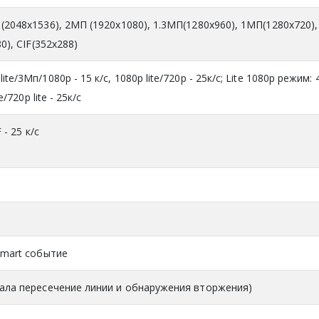
(2048x1536), 2МП (1920x1080), 1.3MП(1280x960), 1МП(1280x720),
0), CIF(352x288)
e/3Мп/1080p - 15 к/с, 1080p lite/720p - 25к/с; Lite 1080p режим: 4
e/720p lite - 25к/с
 - 25 к/с
Smart событие
нала пересечение линии и обнаружения вторжения)