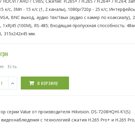
/ HDCVI / AHD / CVBS; Сжатие: H.265+ / H.265 / H.264+ / H.264; Зап
15 к/с, 3Мп - 15 к/с (1, 2 каналы), 1080р/720р - 25 к/с; Интерфейсы
VGA, BNC выход, аудио 1вх/1вых (аудио с камер по коаксиалу), 
 1xRJ45 (100M), RS-485; Входящая пропускная способность: 48м
, 315x242x45 мм.
грн
ие:
Есть
В КОРЗИНУ
р cерии Value от производителя Hikvision. DS-7208HQHI-K1(S)
видеонаблюдения с технологией сжатия H.265 Pro+ и H.265 Pro