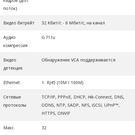
кадров (доп.
поток)
Видео битрейт
32 Кбит/с - 6 Мбит/с, на канал
Аудио
G.711u
компрессия
Видео
Обнаружение VCA поддерживается
детекция
Ethernet
1- RJ45 (10M / 100M)
Сетевые
TCP/IP, PPPoE, DHCP, Hik-Connect, DNS,
протоколы
DDNS, NTP, SADP, NFS, iSCSI, UPnP™,
HTTPS, ONVIF
Макс.
32