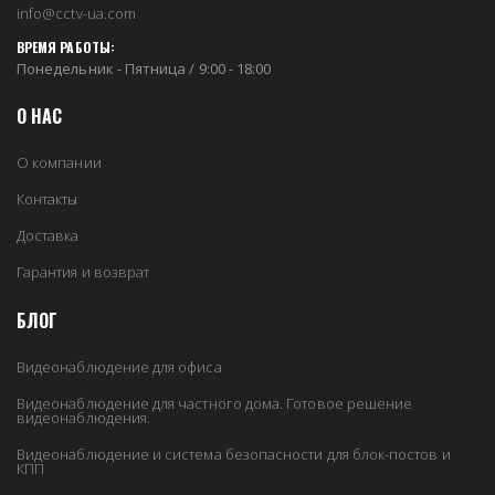
info@cctv-ua.com
ВРЕМЯ РАБОТЫ:
Понедельник - Пятница / 9:00 - 18:00
О НАС
О компании
Контакты
Доставка
Гарантия и возврат
БЛОГ
Видеонаблюдение для офиса
Видеонаблюдение для частного дома. Готовое решение
видеонаблюдения.
Видеонаблюдение и система безопасности для блок-постов и
КПП