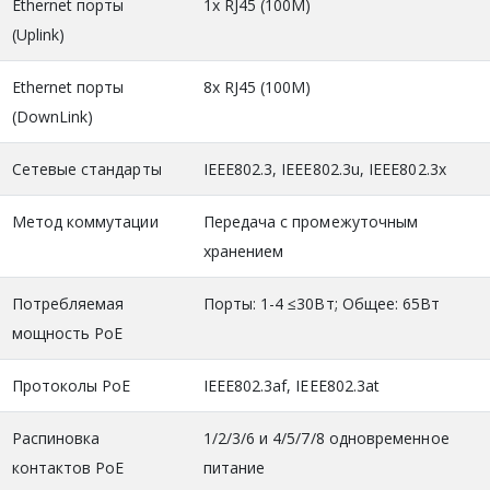
Ethernet порты
1х RJ45 (100M)
(Uplink)
Ethernet порты
8x RJ45 (100M)
(DownLink)
Сетевые стандарты
IEEE802.3, IEEE802.3u, IEEE802.3x
Метод коммутации
Передача с промежуточным
хранением
Потребляемая
Порты: 1-4 ≤30Вт; Общее: 65Вт
мощность PoE
Протоколы PoE
IEEE802.3af, IEEE802.3at
Распиновка
1/2/3/6 и 4/5/7/8 одновременное
контактов PoE
питание