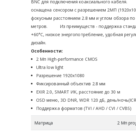
BNC для подключения коаксиального кабеля. 
оснащена сенсором с разрешением 2МП (1920х10
фокусным расстоянием 2.8 мм и углом обзора по 
метров. Из преимуществ - поддержка стандарт
+60°C, низкое энергопотребление, удобная регу
дизайн.
Особенности:
2 Мп High-performance CMOS
Ultra low light
Разрешение 1920х1080
Фиксированный объектив 2.8 мм
EXIR 2.0, SMART ИК, расстояние до 30 м
OSD меню, 3D DNR, WDR 120 дБ, день/ночь(ICR
Поддержка форматов (TVI / AHD / CVI / CVBS)
Матрица
2 Мп pro