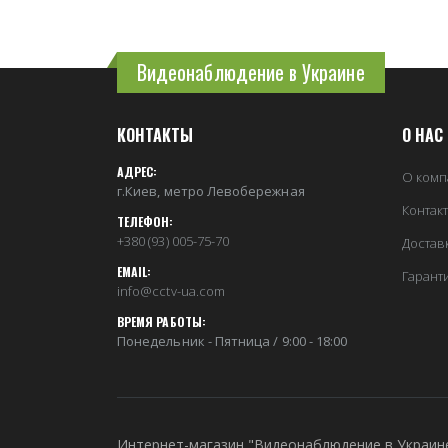
Видеонаблюдение в Украине
КОНТАКТЫ
О НАС
АДРЕС:
О комп
г.Киев, метро Левобережная
Контак
ТЕЛЕФОН:
+380 (93) 005-75-70
Достав
EMAIL:
Гарант
info@cctv-ua.com
ВРЕМЯ РАБОТЫ:
Понедельник - Пятница / 9:00 - 18:00
Интернет-магазин "Видеонаблюдение в Украин