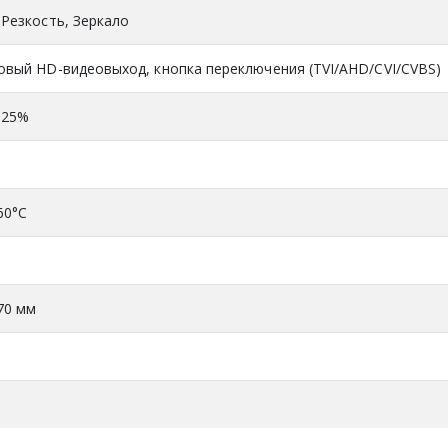
 Резкость, Зеркало
овый HD-видеовыход, кнопка переключения (TVI/AHD/CVI/CVBS)
±25%
60°C
 70 мм