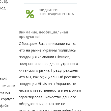
0dB),
ход
СКИДКИ ПРИ
РЕГИСТРАЦИИ ПРОЕКТА
Внимание, неофициальная
продукция!
Обращаем Ваше внимание на то,
что на рынке Украины появилась
продукция компании Hikvision,
предназначенная для внутреннего
китайского рынка. Предупреждаем,
что мы, как официальный реселлер
ткой
продукции Hikvision в Украине, не
, офисом
несем ответственности и не можем
рматов
гарантировать качество данного
 корпуса
оборудования, а так же не
рфейс
осуществляем его гарантийный и не