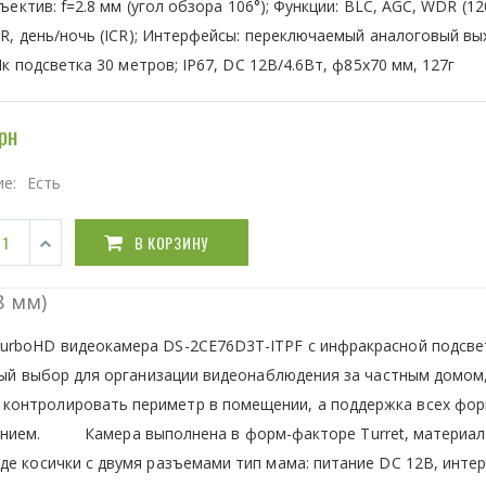
ъектив: f=2.8 мм (угол обзора 106°); Функции: BLC, AGC, WDR (12
R, день/ночь (ICR); Интерфейсы: переключаемый аналоговый вы
к подсветка 30 метров; IP67, DC 12В/4.6Вт, ф85х70 мм, 127г
рн
ие:
Есть
В КОРЗИНУ
8 мм)
urboHD видеокамера DS-2CE76D3T-ITPF с инфракрасной подсве
сный выбор для организации видеонаблюдения за частным домом
контролировать периметр в помещении, а поддержка всех фо
шением. Камера выполнена в форм-факторе Turret, материал
де косички с двумя разъемами тип мама: питание DC 12В, инте