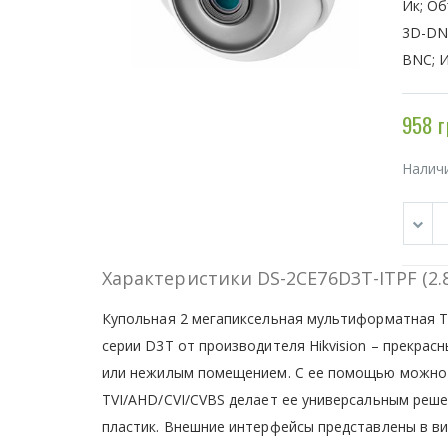
Ик; Об
3D-DN
BNC; И
958 г
Налич
Характеристики DS-2CE76D3T-ITPF (2.
Купольная 2 мегапиксельная мультиформатная T
серии D3T от производителя Hikvision – прекра
или нежилым помещением. С ее помощью можно 
TVI/AHD/CVI/CVBS делает ее универсальным ре
пластик. Внешние интерфейсы представлены в ви