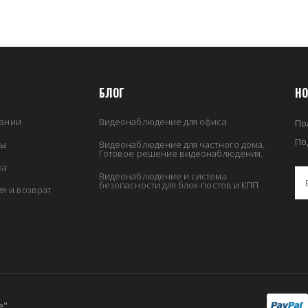
БЛОГ
НО
ании
Видеонаблюдение для офиса
По
По
ты
Видеонаблюдение для частного дома.
Готовое решение видеонаблюдения.
ка
Видеонаблюдение и система
безопасности для блок-постов и КПП
ия и возврат
е"