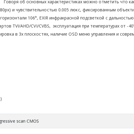
Говоря об основных характеристиках можно отметить что к
80px) и чувствительностью 0.005 люкс, фиксированным объект
горизонтали 106°, EXIR инфракрасной подсветкой с дальностью
ов TVI/AHD/CVI/CVBS, эксплуатация при температурах от -40
лировка в 3х плоскостях, наличие OSD меню управления и совр
)
gressive scan CMOS