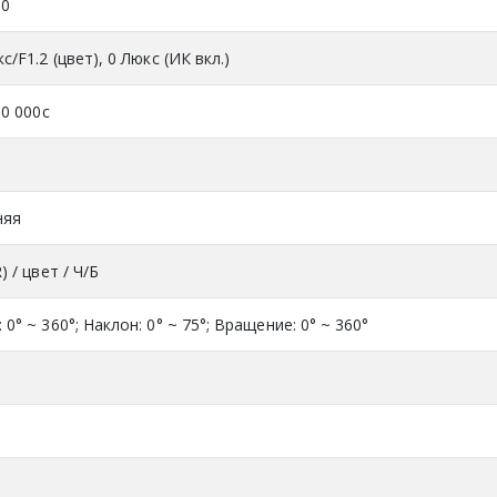
80
с/F1.2 (цвет), 0 Люкс (ИК вкл.)
50 000с
.
няя
) / цвет / Ч/Б
0° ~ 360°; Наклон: 0° ~ 75°; Вращение: 0° ~ 360°