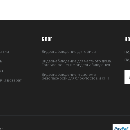
БЛОГ
НО
ании
Видеонаблюдение для офиса
По
По
ты
Видеонаблюдение для частного дома.
Готовое решение видеонаблюдения.
ка
Видеонаблюдение и система
безопасности для блок-постов и КПП
ия и возврат
е"