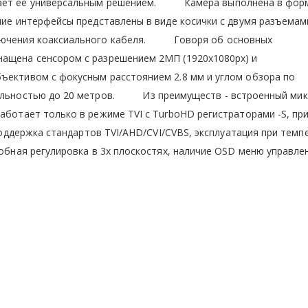
елает ее универсальным решением. Камера выполнена в фор
шние интерфейсы представлены в виде косички с двумя разъемам
дключения коаксиального кабеля. Говоря об основных
нащена сенсором с разрешением 2МП (1920х1080px) и
ъективом с фокусным расстоянием 2.8 мм и углом обзора по
 дальностью до 20 метров. Из преимуществ - встроенный ми
аботает только в режиме TVI с TurboHD регистраторами -S, пр
 поддержка стандартов TVI/AHD/CVI/CVBS, эксплуатация при темп
добная регулировка в 3х плоскостях, наличие OSD меню управле