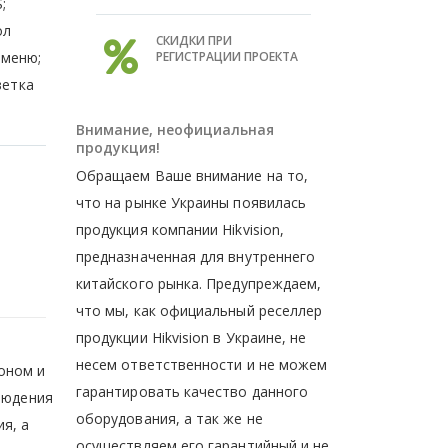
;
ол
СКИДКИ ПРИ
-меню;
РЕГИСТРАЦИИ ПРОЕКТА
ветка
Внимание, неофициальная
продукция!
Обращаем Ваше внимание на то,
что на рынке Украины появилась
продукция компании Hikvision,
предназначенная для внутреннего
китайского рынка. Предупреждаем,
что мы, как официальный реселлер
продукции Hikvision в Украине, не
несем ответственности и не можем
оном и
гарантировать качество данного
людения
оборудования, а так же не
я, а
осуществляем его гарантийный и не