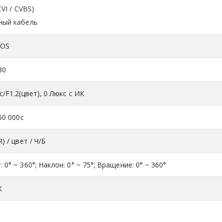
VI / CVBS)
ный кабель
MOS
80
с/F1.2(цвет), 0 Люкс с ИК
/50 000с
) / цвет / Ч/Б
 0° ~ 360°; Наклон: 0° ~ 75°; Вращение: 0° ~ 360°
К