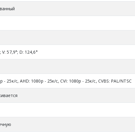
ванный
; V: 57,9°; D: 124,6°
0p - 25к/с, AHD: 1080p - 25к/с, CVI: 1080p - 25к/с, CVBS: PAL/NTSC
ивается
учную