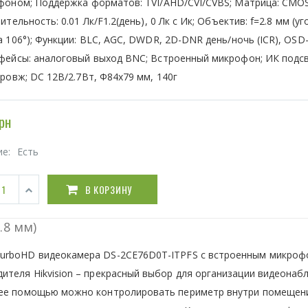
фоном; Поддержка форматов: TVI/AHD/CVI/CVBS; Матрица: CMOS
ительность: 0.01 Лк/F1.2(день), 0 Лк c Ик; Объектив: f=2.8 мм (уг
 106°); Функции: BLC, AGC, DWDR, 2D-DNR день/ночь (ICR), OSD
фейсы: аналоговый выход BNC; Встроенный микрофон; ИК подс
ровж; DC 12В/2.7Вт, Ф84х79 мм, 140г
рн
ие:
Есть
В КОРЗИНУ
.8 мм)
TurboHD видеокамера DS-2CE76D0T-ITPFS с встроенным микроф
ителя Hikvision – прекрасный выбор для организации видеонаб
 ее помощью можно контролировать периметр внутри помещени