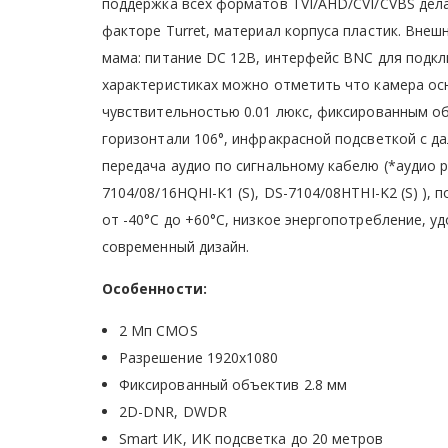
поддержка всех форматов TVI/AHD/CVI/CVBS д
факторе Turret, материал корпуса пластик. Вне
мама: питание DC 12В, интерфейс BNC для по
характеристиках можно отметить что камера ос
чувствительностью 0.01 люкс, фиксированным об
горизонтали 106°, инфракрасной подсветкой с
передача аудио по сигнальному кабелю (*аудио р
7104/08/16HQHI-K1 (S), DS-7104/08HTHI-K2 (S) ),
от -40°C до +60°C, низкое энергопотребление, у
современный дизайн.
Особенности:
2 Мп CMOS
Разрешение 1920х1080
Фиксированный объектив 2.8 мм
2D-DNR, DWDR
Smart ИК, ИК подсветка до 20 метров