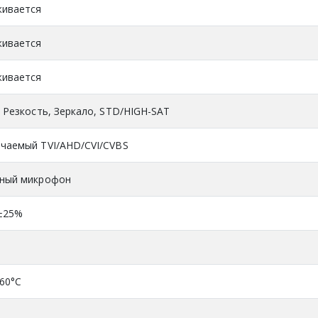
ивается
ивается
ивается
, Резкость, Зеркало, STD/HIGH-SAT
чаемый TVI/AHD/CVI/CVBS
ный микрофон
±25%
+60°C