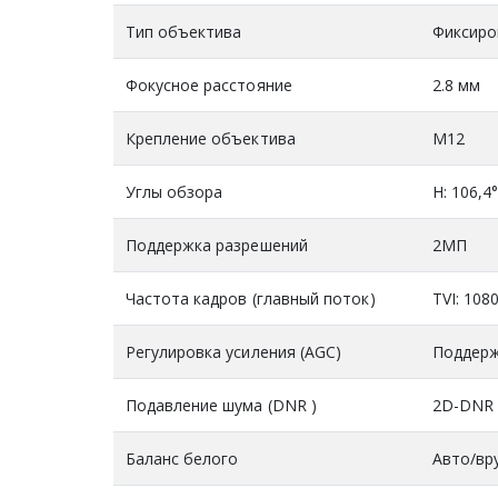
Тип объектива
Фиксиро
Фокусное расстояние
2.8 мм
Крепление объектива
М12
Углы обзора
H: 106,4°
Поддержка разрешений
2МП
Частота кадров (главный поток)
TVI: 108
Регулировка усиления (AGC)
Поддерж
Подавление шума (DNR )
2D-DNR
Баланс белого
Авто/вр