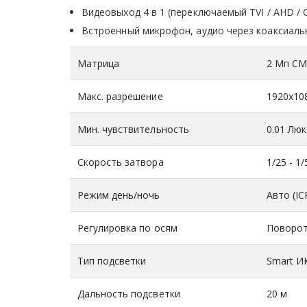
Видеовыход 4 в 1 (переключаемый TVI / AHD / C
Встроенный микрофон, аудио через коаксиаль
Матрица
2 Мп C
Макс. разрешение
1920x10
Мин. чувствительность
0.01 Люк
Скорость затвора
1/25 - 1
Режим день/ночь
Авто (ICR
Регулировка по осям
Поворот:
Тип подсветки
Smart И
Дальность подсветки
20 м