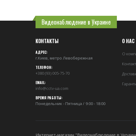
Видеонаблюдение в Украине
КОНТАКТЫ
О НАС
АДРЕС:
О комп
г.Киев, метро Левобережная
Контак
ТЕЛЕФОН:
+380 (93) 005-75-70
Достав
EMAIL:
Гарант
info@cctv-ua.com
ВРЕМЯ РАБОТЫ:
Понедельник - Пятница / 9:00 - 18:00
Интернет-магазин "Видеонаблюдение в Украин