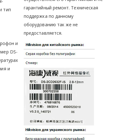
м-
гарантийный ремонт. Техническая
и тип
поддержка по данному
оборудованию так же не
предоставляется.
крофон и
имер DS-
ературах
ния и