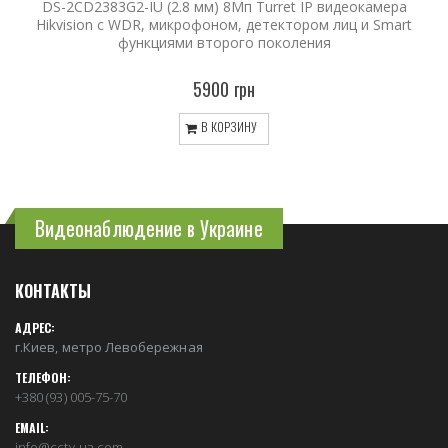
DS-2CD2383G2-IU (2.8 мм) 8Мп Turret IP видеокамера
Hikvision c WDR, микрофоном, детектором лиц и Smart
функциями второго поколения
5900 грн
В КОРЗИНУ
Видеонаблюдение в Украине
КОНТАКТЫ
АДРЕС:
г.Киев, метро Левобережная
ТЕЛЕФОН:
+380 (93) 005-75-70
EMAIL:
info@cctv-ua.com