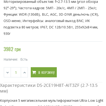
Моторизированный объектив: f=2.7-13.5 мм (угол обзора
92°-29°); Частота кадров: 5МП - 20к/с, 4МП / 2МП - 25к/с;
Функции: WDR (130dB), BLC, AGC, 3D-DNR день/ночь (ICR),
OSD-меню; Интерфейсы: аналоговый выход BNC; ИК
подсветка 80 метров; IP67, DC 12В/10.5Вт, 255x92x84 мм,
930г
3982 грн
Наличие:
Есть
В КОРЗИНУ
Характеристики DS-2CE19H8T-AIT3ZF (2.7-13.5
мм)
Корпусная 5 мегапиксельная мультиформатная Ultra-Low Light