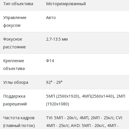
Тип объектива
Моторизированный
Управление
Авто
фокусом
Фокусное
2.7-13.5 мм
расстояние
Крепление
Ф14
объектива
Углы обзора
92° - 29°
Поддержка
5MП (2560x1920), 4МП(2560х1440), 2МП
разрешений
(1920x1080)
Частота кадров
TVI: 5МП - 20к/с, 4МП, 2МП - 25к/с; CVI:
(главный поток)
4МП - 25к/с; AHD: 5МП - 20к/с, 4МП -