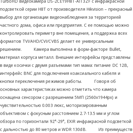
TurboHD видеокамера DS-2CE19H8T-AIT3ZF с инфракрасной
подсветкой серии H8T от производителя Hikvision – прекрасный
выбор для организации видеонаблюдения за территорией
частного дома, офиса или предприятия. С ее помощью можно
контролировать периметр вне помещения, а поддержка всех
форматов TVI/AHD/CVI/CVBS делает ее универсальным
решением. Камера выполнена в форм-факторе Bullet,
материал корпуса металл. Внешние интерфейсы представлены
в виде косички с двумя разъемами тип мама: питание DC 12В,
интерфейс BNC для подключения коаксиального кабеля и
кнопки переключения режимов работы. Говоря об
основных характеристиках можно отметить что камера
оснащена сенсором с разрешением 5МП (2560х1944px) и
чувствительностью 0.003 люкс, моторизированным
объективом с фокусным расстоянием 2.7-13.5 мм и углом
обзора по горизонтали 92°-29°, EXIR инфракрасной подсветкой
с дальностью до 80 метров и WDR 130dB. Из преимуществ