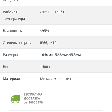
Рабочая
-30° C ~ +60° C
температура
Влажность
<95%
Степень защиты
IP66, IK10
Размеры
164мм×152.8мм×45.5мм
Вес
1400 г
Материал
Металл + пластик
БЕСПЛАТНАЯ
ДОСТАВКА
от 10000 ГРН