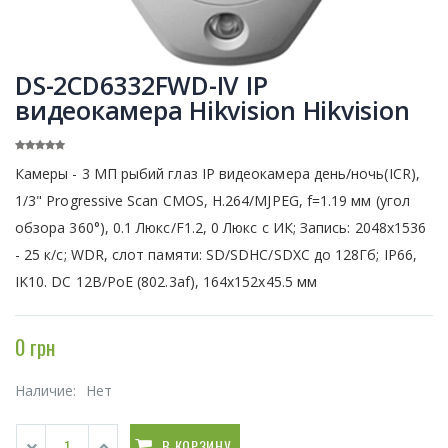
DS-2CD6332FWD-IV IP
видеокамера Hikvision Hikvision
Камеры - 3 МП рыбий глаз IP видеокамера день/ночь(ICR),
1/3" Progressive Scan CMOS, H.264/MJPEG, f=1.19 мм (угол
обзора 360°), 0.1 Люкс/F1.2, 0 Люкс с ИК; Запись: 2048х1536
- 25 к/с; WDR, слот памяти: SD/SDHC/SDXC до 128Гб; IP66,
IK10. DC 12В/PoE (802.3af), 164х152х45.5 мм
0 грн
Наличие:
Нет
В КОРЗИНУ