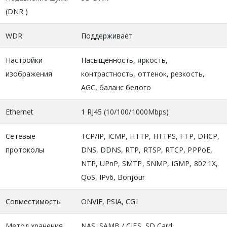
(DNR )
WDR
Поддерживает
Настройки
Насыщенность, яркость,
изображения
контрастность, оттенок, резкость,
AGC, баланс белого
Ethernet
1 RJ45 (10/100/1000Mbps)
Сетевые
TCP/IP, ICMP, HTTP, HTTPS, FTP, DHCP,
протоколы
DNS, DDNS, RTP, RTSP, RTCP, PPPoE,
NTP, UPnP, SMTP, SNMP, IGMP, 802.1X,
QoS, IPv6, Bonjour
Совместимость
ONVIF, PSIA, CGI
Метод хранения
NAS, SAMB / CIFS, SD Card