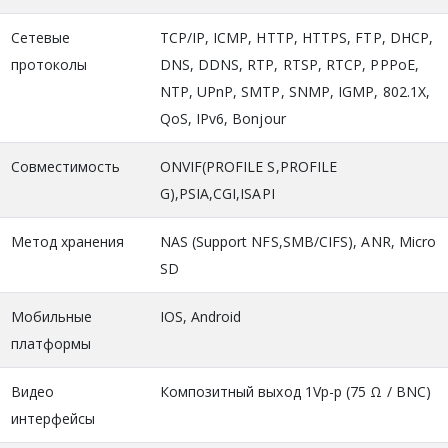
Сетевые
TCP/IP, ICMP, HTTP, HTTPS, FTP, DHCP,
протоколы
DNS, DDNS, RTP, RTSP, RTCP, PPPoE,
NTP, UPnP, SMTP, SNMP, IGMP, 802.1X,
QoS, IPv6, Bonjour
Совместимость
ONVIF(PROFILE S,PROFILE
G),PSIA,CGI,ISAPI
Метод хранения
NAS (Support NFS,SMB/CIFS), ANR, Micro
SD
Мобильные
IOS, Android
платформы
Видео
Композитный выход 1Vp-p (75 Ω / BNC)
интерфейсы