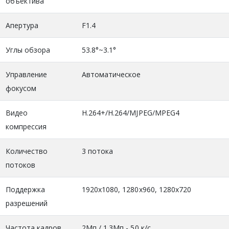
объектива
Апертура
F1.4
Углы обзора
53.8°~3.1°
Управление
Автоматическое
фокусом
Видео
H.264+/H.264/MJPEG/MPEG4
компрессия
Количество
3 потока
потоков
Поддержка
1920x1080, 1280x960, 1280x720
разрешений
Частота кадров
2Мп / 1.3Мп - 50 к/с