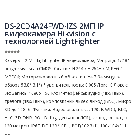
DS-2CD4A24FWD-IZS 2МП IP
видеокамера Hikvision с
технологией LightFighter
Камеры - 2 МП LightFighter IP видеокамера; Матрица: 1/2.8"
progressive scan CMOS; Сжатие: H.264 / H.264+ / MJPEG /
MPEG4; Моторизированный объектив f=4.7-94 мм (угол
обзора 53.8°-3.1°); Чувствительность: 0.005 Люкс, 0 Люкс c
Ик; Запись: 1080р - 50 к/с; Интерфейсы: аудио (1вх/1вых),
тревога (1вх/1вых), композитный видео выход (BNC), микро
SD до 128Гб; Функции: Видео аналитика, 120dB WDR, BLC,
HLC, 3D DNR, ROI, Defog, день/ночь(ICR); Ик подсветка до
120 метров; IP67; DC 12В/10Вт, POE(802.3af), 100x104х311
мм