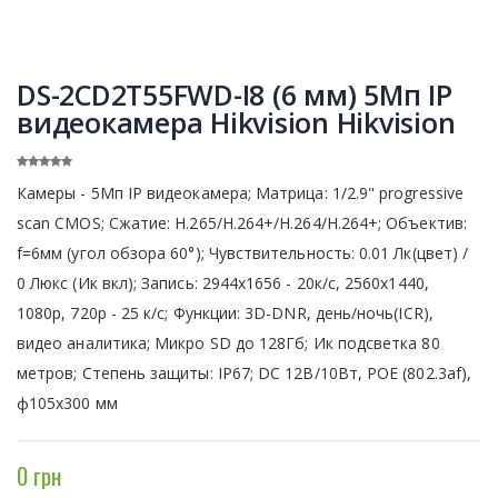
DS-2CD2T55FWD-I8 (6 мм) 5Мп IP
видеокамера Hikvision Hikvision
Камеры - 5Мп IP видеокамера; Матрица: 1/2.9" progressive
scan CMOS; Сжатие: H.265/H.264+/H.264/H.264+; Объектив:
f=6мм (угол обзора 60°); Чувствительность: 0.01 Лк(цвет) /
0 Люкс (Ик вкл); Запись: 2944x1656 - 20к/с, 2560x1440,
1080p, 720p - 25 к/с; Функции: 3D-DNR, день/ночь(ICR),
видео аналитика; Микро SD до 128Гб; Ик подсветка 80
метров; Степень защиты: IP67; DC 12В/10Вт, POE (802.3af),
ф105x300 мм
0 грн