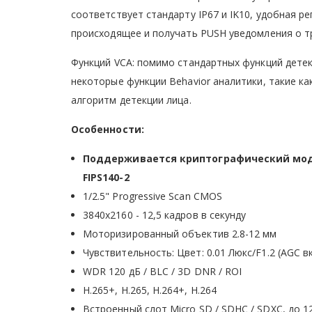
соответствует стандарту IP67 и IK10, удобная р
происходящее и получать PUSH уведомления о т
Функций VCA: помимо стандартных функций детек
некоторые функции Behavior аналитики, такие ка
алгоритм детекции лица.
Особенности:
Поддерживается криптографический моду
FIPS140-2
1/2.5" Progressive Scan CMOS
3840х2160 - 12,5 кадров в секунду
Моторизированный объектив 2.8-12 мм
Чувствительность: Цвет: 0.01 Люкс/F1.2 (AGC вк
WDR 120 дБ / BLC / 3D DNR / ROI
H.265+, H.265, H.264+, H.264
Встроенный слот Micro SD / SDHC / SDXC, до 1