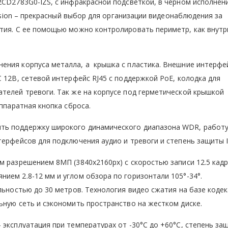
2CD2783G0-IZS, с инфракрасной подсветкой, в черном исполнен
vision – прекрасный выбор для организации видеонаблюдения за
тия. С ее помощью можно контролировать периметр, как внутри
ения корпуса металла, а крышка с пластика. Внешние интерфе
 12В, сетевой интерфейс RJ45 с поддержкой PoE, колодка для
телей тревоги. Так же на корпусе под герметической крышкой
аппаратная кнопка сброса.
ть поддержку широкого динамического диапазона WDR, работу
терфейсов для подключения аудио и тревоги и степень защиты I
м разрешением 8МП (3840x2160px) с скоростью записи 12.5 кадр
ием 2.8-12 мм и углом обзора по горизонтали 105°-34°.
льностью до 30 метров. Технология видео сжатия на базе кодек
альную сеть и сэкономить пространство на жестком диске.
 эксплуатация при температурах от -30°C до +60°C, степень за