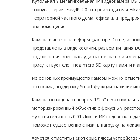
Купольная 8 мегапиксельная IP видеокамера DS-
корпуса, серии EasyIP 2.0 от производителя Hik
территорией частного дома, офиса или предприя
вне помещения.
Камера выполнена в форм-факторе Dome, исполн
представлены в виде косички, разъем питания DC
подключения внешних аудио источников и извеща
присутствует слот под micro SD карту памяти и 
Из основных преимуществ камеры можно отмети
потоками, поддержку Smart-функций, наличие ин
Камера оснащена сенсором 1/2.5" с максимальны
моторизированный объектив с фокусным расстоян
Чувствительность 0.01 Люкс и ИК подсветка с да
поможет существенно снизить нагрузку на лок
Хочется отметить некоторые плюсы устройства -