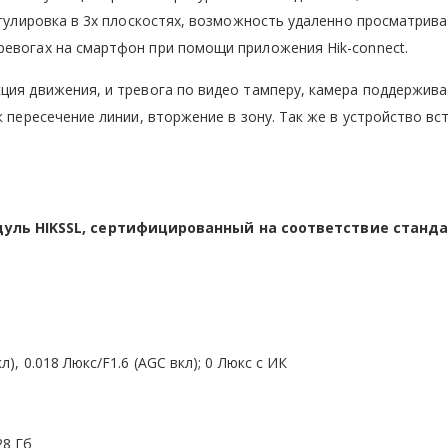
егулировка в 3х плоскостях, возможность удаленно просматрив
ревогах на смартфон при помощи приложения Hik-connect.
ция движения, и тревога по видео тамперу, камера поддержив
к пересечение линии, вторжение в зону. Так же в устройство вс
ль HIKSSL, сертифицированный на соответствие станда
л), 0.018 Люкс/F1.6 (AGC вкл); 0 Люкс с ИК
28 Гб