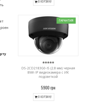
В КОРЗИНУ
ать
ГАРАНТИЯ
ает
троен
рту
DS-2CD2183G0-IS (2.8 мм) черная
8Мп IP видеокамера с ИК
подсветкой
5900 грн
В КОРЗИНУ