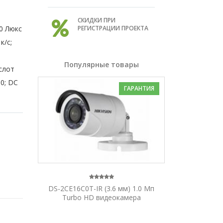
СКИДКИ ПРИ
 0 Люкс
РЕГИСТРАЦИИ ПРОЕКТА
к/с;
Популярные товары
слот
0; DC
ГАРАНТИЯ
DS-2CE16C0T-IR (3.6 мм) 1.0 Мп
Turbo HD видеокамера