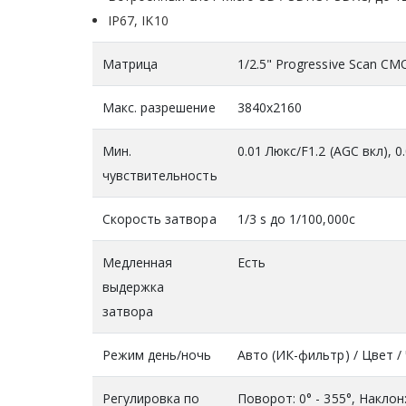
IP67, IK10
Матрица
1/2.5" Progressive Scan CM
Макс. разрешение
3840х2160
Мин.
0.01 Люкс/F1.2 (AGC вкл), 
чувствительность
Скорость затвора
1/3 s до 1/100,000с
Медленная
Есть
выдержка
затвора
Режим день/ночь
Авто (ИК-фильтр) / Цвет /
Регулировка по
Поворот: 0° - 355°, Наклон: