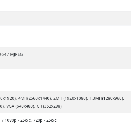
м
.264 / MJPEG
0x1920), 4МП(2560х1440), 2МП (1920x1080), 1.3MП(1280x960),
), VGA (640x480), CIF(352x288)
 / 1080р - 25к/с, 720р - 25к/с