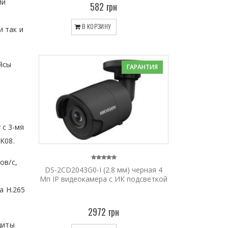
ии
582 грн
В КОРЗИНУ
 так и
йсы
ГАРАНТИЯ
 с 3-мя
K08.
ов/с,
DS-2CD2043G0-I (2.8 мм) черная 4
Мп IP видеокамера с ИК подсветкой
а Н.265
2972 грн
щиты