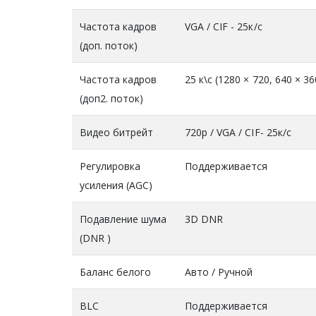
Частота кадров
VGA / CIF - 25к/с
(доп. поток)
Частота кадров
25 к\с (1280 × 720, 640 × 36
(доп2. поток)
Видео битрейт
720р / VGA / CIF- 25к/с
Регулировка
Поддерживается
усиления (AGC)
Подавление шума
3D DNR
(DNR )
Баланс белого
Авто / Ручной
BLC
Поддерживается