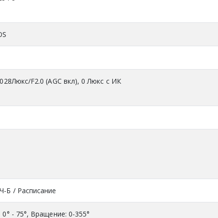
OS
0.028Люкс/F2.0 (AGC вкл), 0 Люкс с ИК
 Ч-Б / Расписание
 0° - 75°, Вращение: 0-355°