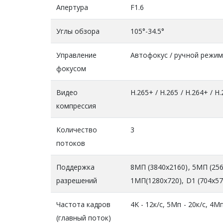
Апертура
F1.6
Углы обзора
105°-34.5°
Управление
Автофокус / ручной режи
фокусом
Видео
H.265+ / H.265 / H.264+ / H
компрессия
Количество
3
потоков
Поддержка
8МП (3840x2160), 5MП (256
разрешений
1МП(1280x720), D1 (704x576
Частота кадров
4K - 12к/с, 5Мп - 20к/с, 4Мп
(главный поток)