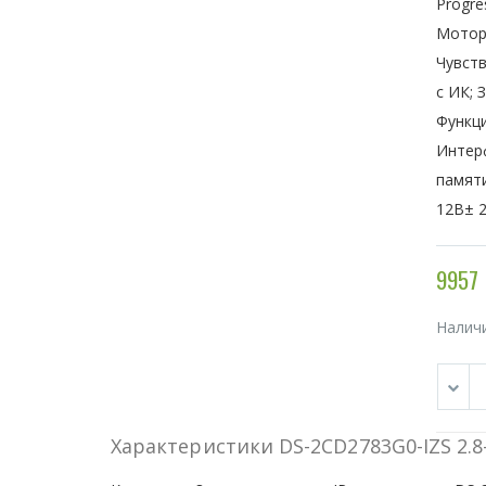
Progre
Мотори
Чувств
с ИК; 
Функци
Интерф
памяти
12В± 2
9957 
Налич
Характеристики DS-2CD2783G0-IZS 2.