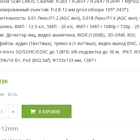
ssive Scan CMOS; Сжатие: Н.265 / Н.265+ / H.264 / H.264+ / MJPEG;
зированный оъектив: f=2.8-12 мм (угол обзора 105°-34.5°);
ительность: 0.01 Люкс/F1.2 (AGC вкл), 0.018 Люкс/F1.6 (AGC вкл);
Запись: 8МП - 12.5 к/с, 5МП - 20 к/с, 4МП / 3МП / 1080р / 720р - 25 
и: Детектор лиц, видео аналитика, WDR (120dB), 3D-DNR, ROI;
ейсы: аудио (1вх/1вых), тревога (1 вх/1вых), видео выход BNC, 
 micro SD/SDHC/SDXC до 128Гб; ИК-подсветка до 30 м. IP67; IK1
5%/10 Вт, PoE (802.3af); Ф153х133 мм, 1287 г
грн
ие:
Есть
В КОРЗИНУ
8-12mm