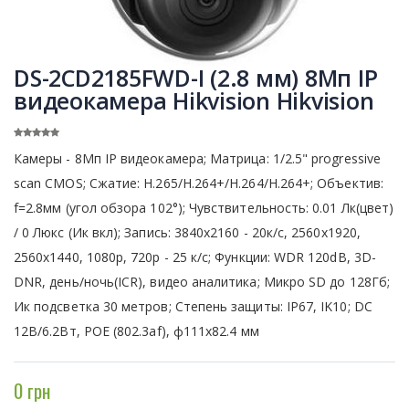
DS-2CD2185FWD-I (2.8 мм) 8Мп IP
видеокамера Hikvision Hikvision
Камеры - 8Мп IP видеокамера; Матрица: 1/2.5" progressive
scan CMOS; Сжатие: H.265/H.264+/H.264/H.264+; Объектив:
f=2.8мм (угол обзора 102°); Чувствительность: 0.01 Лк(цвет)
/ 0 Люкс (Ик вкл); Запись: 3840х2160 - 20к/с, 2560x1920,
2560x1440, 1080p, 720p - 25 к/с; Функции: WDR 120dB, 3D-
DNR, день/ночь(ICR), видео аналитика; Микро SD до 128Гб;
Ик подсветка 30 метров; Степень защиты: IP67, IK10; DC
12В/6.2Вт, POE (802.3af), ф111x82.4 мм
0 грн