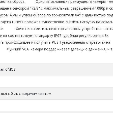
 кнопка сброса. Одно из основных преимуществ камеры - е
нащена сенсором 1/2.8" с максимальным разрешением 1080р и с
кусом 4 мм и углом обзора по горизонтали 84° с дальностью по
 кодека Н.265+ поможет существенно снизить нагрузку на локал
иске. Хочется отметить некоторые плюсы устройства - эксп
щиты соответствует стандарту IP67, удобная регулировка в 3х
ть происходящее и получать PUSH уведомления о тревогах на
 Функций VCA: камера поддерживает детекцию движения, и т
 Scan CMOS
 вкл.), 0 лк с видимым светом