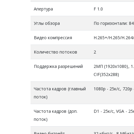
Апертура
F 1.0
Углы обзора
По горизонтали: 84°
Видео компрессия
H.265+/H.265/H.26
Количество потоков
2
Поддержка разрешений
2МП (1920x1080), 1
CIF(352x288)
Частота кадров (главный
1080р - 25к/с, 720р 
поток)
Частота кадров (доп.
D1 - 25к/c, VGA - 25к
поток)
Видео битрейт
32 кбит/с– 8 Мбит/