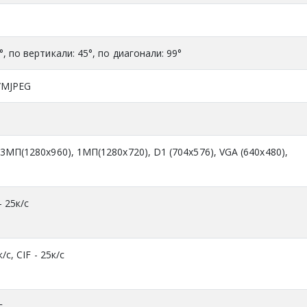
, по вертикали: 45°, по диагонали: 99°
4/MJPEG
.3MП(1280x960), 1МП(1280x720), D1 (704x576), VGA (640x480),
- 25к/с
/с, CIF - 25к/с
с