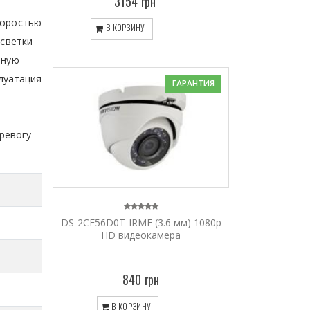
3154 грн
е
коростью
В КОРЗИНУ
дсветки
ьную
луатация
ГАРАНТИЯ
ревогу
DS-2CE56D0T-IRMF (3.6 мм) 1080p
HD видеокамера
840 грн
В КОРЗИНУ