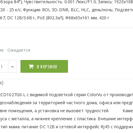
обзора 84°); Чувствительность: 0.001 Люкс/F1.0; Запись: 1920x108
20 - 25 к/с; Функции: ROI, 3D-DNR, BLC, HLC, день/ночь; Подсвет
P67; DC 12В/3.6Вт, PoE (802.3af); Ф68х65x161 мм, 420 г
ие:
Ожидается
В КОРЗИНУ
м)
2CD1027G0-L с видимой подсветкой серии ColorVu от производи
идеонаблюдения за территорией частного дома, офиса или пред
 вне помещения, а установка не вызовет трудностей. Кам
уса с металла, а нижнее крепление с пластика. Внешние интер
тип мама: питание DC 12В и сетевой интерфейс RJ45 с поддерж