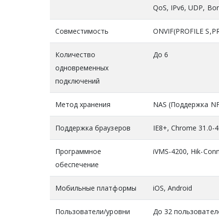
QoS, IPv6, UDP, Bon
Совместимость
ONVIF(PROFILE S,PR
Количество
До 6
одновременных
подключений
Метод хранения
NAS (Поддержка NF
Поддержка браузеров
IE8+, Chrome 31.0-44
Программное
iVMS-4200, Hik-Con
обеспечение
Мобильные платформы
iOS, Android
Пользователи/уровни
До 32 пользовател