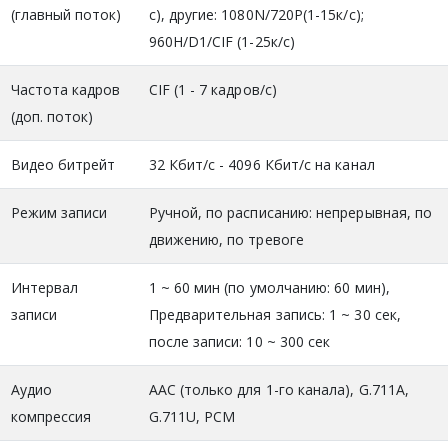
(главный поток)
с), другие: 1080N/720P(1-15к/с);
960H/D1/CIF (1-25к/с)
Частота кадров
CIF (1 - 7 кадров/с)
(доп. поток)
Видео битрейт
32 Кбит/с - 4096 Кбит/с на канал
Режим записи
Ручной, по расписанию: непрерывная, по
движению, по тревоге
Интервал
1 ~ 60 мин (по умолчанию: 60 мин),
записи
Предварительная запись: 1 ~ 30 сек,
после записи: 10 ~ 300 сек
Аудио
AAC (только для 1-го канала), G.711A,
компрессия
G.711U, PCM