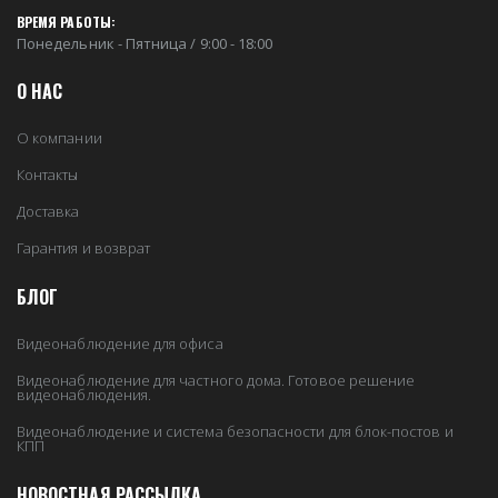
ВРЕМЯ РАБОТЫ:
Понедельник - Пятница / 9:00 - 18:00
О НАС
О компании
Контакты
Доставка
Гарантия и возврат
БЛОГ
Видеонаблюдение для офиса
Видеонаблюдение для частного дома. Готовое решение
видеонаблюдения.
Видеонаблюдение и система безопасности для блок-постов и
КПП
НОВОСТНАЯ РАССЫЛКА