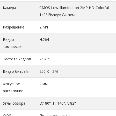
Камера
CMOS Low Illumination 2MP HD Colorful
140° Fisheye Camera
Разрешение
2 Мп
Видео
H.264
компрессия
Частота кадров
25 к/с
Видео битрейт
256 К - 2М
Фокусное
2 мм
расстояние
Углы обзора
D:180°, H: 140°, V:82°
WDR
Поддерживается